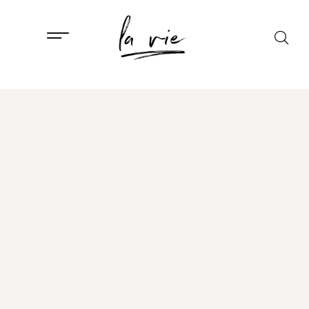
ISTAKNUTO
,
LIFESTYLE
“10-3-2-1-0” metoda ili
kako spavati snom
pravednika
24. STUDENOGA, 2024.