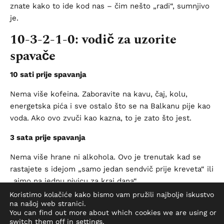
znate kako to ide kod nas – čim nešto „radi“, sumnjivo
je.
10-3-2-1-0: vodič za uzorite
spavače
10 sati prije spavanja
Nema više kofeina. Zaboravite na kavu, čaj, kolu,
energetska pića i sve ostalo što se na Balkanu pije kao
voda. Ako ovo zvuči kao kazna, to je zato što jest.
3 sata prije spavanja
Nema više hrane ni alkohola. Ovo je trenutak kad se
rastajete s idejom „samo jedan sendvič prije kreveta“ ili
„ajmo na jednu pivicu za kraj dana“.
Koristimo kolačiće kako bismo vam pružili najbolje iskustvo
2 sata prije spavanja
na našoj web stranici.
You can find out more about which cookies we are using or
Zaboravite posao. Mailovi, Excel tablice i šefove poruke
switch them off in
settings
.