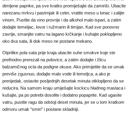
dimljene paprike, pa sve kratko promiješajte da zamiriši. Ubacite
narezanu mrkvu i pastrnjak ili celer, vratite meso u lonac i zalijte
vinom. Pustite da vino provrije i da alkohol malo ispari, a zatim
dodajte temeljac, lovor i ružmarin ili timijan. Kad sve ponovno
zavrije, smanjite vatru na lagano krčkanje i kuhajte poklopljeno
oko dva sata, ili dok meso ne postane mekano.
Otprilike pola sata prije kraja ubacite suhe smokve koje ste
prethodno prerezali na polovice, a zatim dodajte i žlicu
balzamičnog octa da podigne okuse. Ako primijetite da se umak
previše zgusnuo, dodajte malo vode ili temeljca, a ako je
prerijedak, ostavite posljednjih desetak minuta otklopljeno da se
reducira. Na samom kraju umiješajte kockicu hladnog maslaca i
kušajte, pa po potrebi dosolite i dodatno popaprite. Kad ugasite
vatru, pustite ragu da odstoji deset minuta, jer se u tom kratkom
odmoru umak “smiri” i postane skladniji.