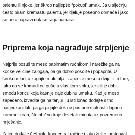
palentu ili njoke, jer škrob najljepše “pokupi” umak. Ja u siječnju
često biram kremastu palentu, jer djeluje posebno domaće i jako
se brzo napravi dok se ragu odmara.
Priprema koja nagrađuje strpljenje
Najprije posušite meso papirnatim ručnikom i narežite ga na
kocke veličine zalogaja, pa ga dobro posolite i popaprite. U
širokom loncu zagrijte malo ulja i zapecite meso u dvije ili tri ture,
tako da se komadi ne guše u vlastitom soku, jer cilj je dobiti
smeđu koricu koja kasnije daje dubinu umaku. Kad je meso
zapečeno, izvadite ga na tanjur i u isti lonac dodajte sitno
nasjeckani luk, pa ga pirjajte dok ne postane staklast i lagano
karameliziran, što obično traje desetak minuta uz povremeno
miješanje.
Zatim dodajte češnjak, koncentrat rajčice i, ako želite, prstohvat