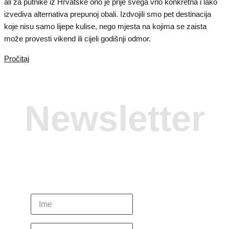
ali za putnike iz Hrvatske ono je prije svega vrlo konkretna i lako
izvediva alternativa prepunoj obali. Izdvojili smo pet destinacija
koje nisu samo lijepe kulise, nego mjesta na kojima se zaista
može provesti vikend ili cijeli godišnji odmor.
Pročitaj
Newsletter