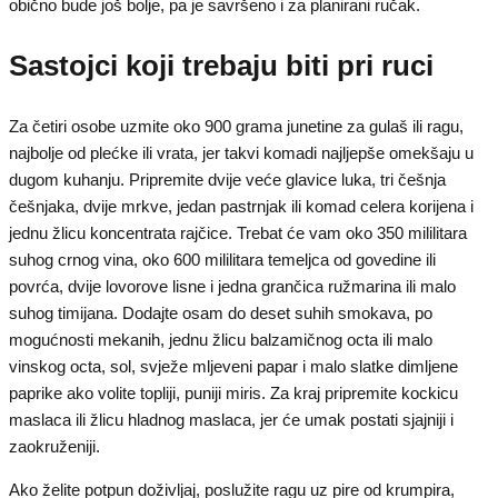
obično bude još bolje, pa je savršeno i za planirani ručak.
Sastojci koji trebaju biti pri ruci
Za četiri osobe uzmite oko 900 grama junetine za gulaš ili ragu,
najbolje od plećke ili vrata, jer takvi komadi najljepše omekšaju u
dugom kuhanju. Pripremite dvije veće glavice luka, tri češnja
češnjaka, dvije mrkve, jedan pastrnjak ili komad celera korijena i
jednu žlicu koncentrata rajčice. Trebat će vam oko 350 mililitara
suhog crnog vina, oko 600 mililitara temeljca od govedine ili
povrća, dvije lovorove lisne i jedna grančica ružmarina ili malo
suhog timijana. Dodajte osam do deset suhih smokava, po
mogućnosti mekanih, jednu žlicu balzamičnog octa ili malo
vinskog octa, sol, svježe mljeveni papar i malo slatke dimljene
paprike ako volite topliji, puniji miris. Za kraj pripremite kockicu
maslaca ili žlicu hladnog maslaca, jer će umak postati sjajniji i
zaokruženiji.
Ako želite potpun doživljaj, poslužite ragu uz pire od krumpira,