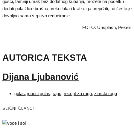
gušći, tamniji umak bez dodatnog kuhanja, možete na početku
dodati pola žlice brašna preko luka i kratko ga prepržiti, no često je
dovoljno samo strpljivo reduciranje.
FOTO: Unsplash, Pexels
AUTORICA TEKSTA
Dijana Ljubanović
gulas
,
juneci gulas
,
ragu
,
recept za ragu
,
zimski ragu
SLIČNI ČLANCI