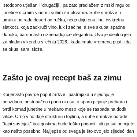
istodobno utješan i “drugačiji”, pa zato predlažem zimski ragu od
junetine s crnim vinom i suhim smokvama. Suhe smokve u
umaku ne rade desert od ručka, nego daju onu finu, diskretnu
slatkoću koja zaokruži vino, luk i začine, a sve skupa ispadne
duboko, baršunasto i iznenađujuće elegantno. Ovo je idealno jelo
za hladan vikend u siječnju 2026., kada imate vremena pustiti da
se okusi sami slože.
Zašto je ovaj recept baš za zimu
Korjenasto povrće poput mrkve i pastrnjaka u siječnju je
pouzdano, pristupačno i puno okusa, a sporo pirjanje pretvara i
tvrđi komad junetine u mekano meso koje se raspada na dodir
vilice. Crno vino daje strukturu i toplinu, a suhe smokve odrade
“tajni sastojak” koji gostima bude teško pogoditi, ali ga svi primijete
kao nešto posebno. Najljepše od svega je što ovo jelo sljedeći dan