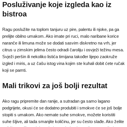
Posluživanje koje izgleda kao iz
bistroa
Ragu poslužite na toplom tanjuru uz pire, palentu ili njoke, pa ga
prelijte obilno umakom. Ako imate pri ruci, malo naribane korice
naranče ili limuna može se dodati sasvim diskretno na vrh, jer
citrus u zimskim jelima često odradi čaroliju i osvježi težinu mesa.
Svježi peršin ili nekoliko listića timijana također lijepo zaokruže
izgled i miris, a uz čašu istog vina kojim ste kuhali dobit ćete ručak
koji se pamti.
Mali trikovi za još bolji rezultat
Ako ragu pripremite dan ranije, a sutradan ga samo lagano
podgrijete, okusi će se dodatno produbiti i smokve će se još bolje
stopiti s umakom. Ako nemate suhe smokve, možete koristiti
suhe šljive, ali tada smanjite količinu, jer su često slađe. Ako želite