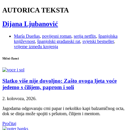
AUTORICA TEKSTA
Dijana Ljubanović
María Dueñas
,
povijesni roman
,
serija netflix
,
španjolska
književnost
,
španjolski građanski rat
,
svjetski bestseller
,
vrijeme između krojenja
Slični članci
Slatko više nije dovoljno: Zašto ovoga ljeta voće
jedemo s čilijem, paprom i soli
2. kolovoza, 2026.
Jagodama odgovaraju crni papar i nekoliko kapi balzamičnog octa,
dok se dinja može spojiti s pršutom, čilijem i mentom.
Pročitaj