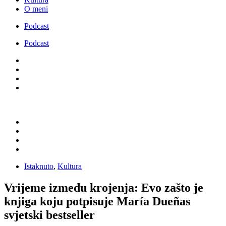
O meni
Podcast
Podcast
Istaknuto
,
Kultura
Vrijeme između krojenja: Evo zašto je
knjiga koju potpisuje María Dueñas
svjetski bestseller