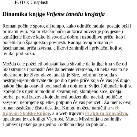
FOTO: Unsplash
Dinamika knjige
Vrijeme između krojenja
Roman počinje sporo, ali tempo, kako odmiče radnja, postaje brži i
primamljiviji. Na privlačan način autorica povezuje povijesne i
izmišljene likove kako bi stvorila dobru i uzbudljivu priču, kao i
početnicu o španjolskoj povijesti. Radnja ovog romana je
fascinantna, priča izvrsna, a likovi zanimljivi i privlačni koji se
uvuku pod kožu.
Možda ćete poželjeti odustati kada shvatite da knjiga ima više od
500 stranica i pomislit ćete da nemate vremena, ali neka vas to ne
obeshrabri jer život glave junakinje Sire, pobrinut će se da s
nestrpljenjem otkrivate dio po dio njene priče koja će vas još dugo
nakon čitanja ostaviti pod snažnim dojmom. Svijet špijunaže koji se
isprepliće s njenim modnim stvaranjem, slomljeno srce, izdaja i
borba, pa red izazova koje donosi podzemlje, nacisti, političke
zavjere i nebrojene spletke, potpuno će vas preuzeti. Za mene, ovaj
roman zaslužuje čistu desetku. Knjigu možete naručiti u
web
trgovini Školske knjige
, a u web trgovini
Fraktura izdavaštva
,
upakirana je uz knjigu Vjernost, Marca Missirolija u zanimljiv
Ljubavni paket pa je ujedno i odlična ideja za poklon.