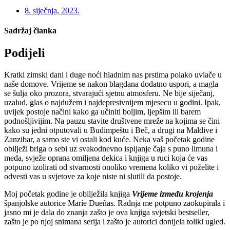
8. siječnja, 2023.
Sadržaj članka
Podijeli
Kratki zimski dani i duge noći hladnim nas prstima polako uvlače u
naše domove. Vrijeme se nakon blagdana dodatno uspori, a magla
se šulja oko prozora, stvarajući sjetnu atmosferu. Ne bije siječanj,
uzalud, glas o najdužem i najdepresivnijem mjesecu u godini. Ipak,
uvijek postoje načini kako ga učiniti boljim, ljepšim ili barem
podnošljivijim. Na pauzu stavite društvene mreže na kojima se čini
kako su jedni otputovali u Budimpeštu i Beč, a drugi na Maldive i
Zanzibar, a samo ste vi ostali kod kuće. Neka vaš početak godine
obilježi briga o sebi uz svakodnevno ispijanje čaja s puno limuna i
meda, svježe oprana omiljena dekica i knjiga u ruci koja će vas
potpuno izolirati od stvarnosti onoliko vremena koliko vi poželite i
odvesti vas u svjetove za koje niste ni slutili da postoje.
Moj početak godine je obilježila knjiga
Vrijeme između krojenja
španjolske autorice Maríe Dueñas. Radnja me potpuno zaokupirala i
jasno mi je dala do znanja zašto je ova knjiga svjetski bestseller,
zašto je po njoj snimana serija i zašto je autorici donijela toliki ugled.