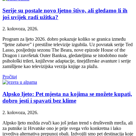
Serije su postale novo ljetno štivo, ali gledamo li ih
još uvijek radi užitka?
2. kolovoza, 2026.
Program za ljeto 2026. dobro pokazuje koliko se granica između
“ljetne zabave” i prestižne televizije izgubila. Uz povratak serije Ted
Lasso, posljednju sezonu The Beara, nove epizode House of the
Dragon i završetak Outer Banksa, gledateljima se istodobno nude
psihološki trileri, književne adaptacije, tinejdžerske avanture i serije
zamišljene kao televizijska verzija knjige za plažu.
Pročitaj
Alpsko ljeto: Pet mjesta na kojima se možete kupati,
dobro jesti i spavati bez klime
2. kolovoza, 2026.
Alpsko ljeto možda zvuči kao još jedan trend s društvenih mreža, ali
za putnike iz Hrvatske ono je prije svega vrlo konkretna i lako
izvediva alternativa prepunoj obali. Izdvojili smo pet destinacija koje