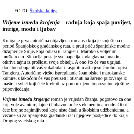
FOTO:
Školska knjiga
Vrijeme između krojenja
– radnja koja spaja povijest,
intrige, modu i ljubav
Knjiga je prva autoričina objavljena romansa koja je smještena u
period Španjolskog građanskog rata, a prati priču španjolske modne
dizajnerice Sirije, koja odlazi u Tangier u Maroko s voljenim
muškarcem. Situacija postaje sve napetija kada glavna junakinja
otkriva tajnu iz prošlosti svoje obitelji. A ono što će vas ugrijati,
dodatno obogatiti vaš vokabular i raspiriti maštu jesu čarobni opisi
Tangiera. Autoričino vješto ispreplitanje španjolske i marokanske
kulture, s lakoćom će vas preuzeti i otisnuti na šareno putovanje iz
mašte u svijet koji ćete kreirati uz pomoć njene impozantne vještine
pripovijedanja.
Vrijeme između krojenja
roman je vrijedan čitanja, pogotovo za one
koji vole avanture, tajne i ljubavne priče s elementima mode. Otkrit
ćete brojne zanimljivosti koje niste čitali u školskim udžbenicima, a
vezane su za Španjolski građanski rat i njegove posljedice do kraja
Drugog svjetskog rata.