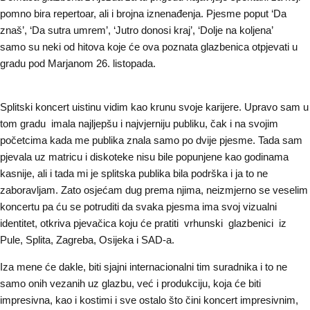
pomno bira repertoar, ali i brojna iznenađenja. Pjesme poput ‘Da
znaš’, ‘Da sutra umrem’, ‘Jutro donosi kraj’, ‘Dolje na koljena’
samo su neki od hitova koje će ova poznata glazbenica otpjevati u
gradu pod Marjanom 26. listopada.
Splitski koncert uistinu vidim kao krunu svoje karijere. Upravo sam u
tom gradu imala najljepšu i najvjerniju publiku, čak i na svojim
početcima kada me publika znala samo po dvije pjesme. Tada sam
pjevala uz matricu i diskoteke nisu bile popunjene kao godinama
kasnije, ali i tada mi je splitska publika bila podrška i ja to ne
zaboravljam. Zato osjećam dug prema njima, neizmjerno se veselim
koncertu pa ću se potruditi da svaka pjesma ima svoj vizualni
identitet, otkriva pjevačica koju će pratiti vrhunski glazbenici iz
Pule, Splita, Zagreba, Osijeka i SAD-a.
Iza mene će dakle, biti sjajni internacionalni tim suradnika i to ne
samo onih vezanih uz glazbu, već i produkciju, koja će biti
impresivna, kao i kostimi i sve ostalo što čini koncert impresivnim,