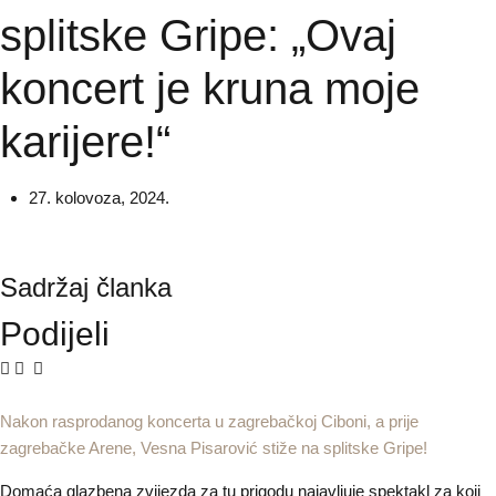
splitske Gripe: „Ovaj
koncert je kruna moje
karijere!“
27. kolovoza, 2024.
Sadržaj članka
Podijeli
Nakon rasprodanog koncerta u zagrebačkoj Ciboni, a prije
zagrebačke Arene, Vesna Pisarović stiže na splitske Gripe!
Domaća glazbena zvijezda za tu prigodu najavljuje spektakl za koji