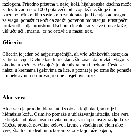
razlogom. Prirodno prisutna u našoj koži, hijaluronska kiselina može
zadržati vodu i do 1000 puta veću od svoje težine, što je čini
izuzetno učinkovitim sastojkom za hidrataciju. Djeluje kao magnet
za vlagu, pomažući koži da zadrži potrebnu hidrataciju. Pristupačni
proizvodi s hijaluronskom kiselinom idealni su za sve tipove kože,
uključujući i masnu, jer ne ostavljaju masni trag.
Glicerin
Glicerin je jedan od najpristupačnijih, ali vrlo učinkovitih sastojaka
za hidrataciju. Djeluje kao humektant, što znači da privlači vlagu iz
okoline u kožu, održavajući je hidratiziranom i mekom. Često se
nalazi u kremama i gelovima za lice, a poznat je po tome što pomaže
u omekšavanju i smirivanju suhe i osjetljive kože.
Aloe vera
Aloe vera je prirodni hidratantni sastojak koji hladi, smiruje i
hidratizira kožu. Osim što pomaže u ublažavanju iritacija, aloe vera
je bogata antioksidansima i vitaminima, što doprinosi zdravlju kože.
Možete pronaći povoljne gelove i kreme s visokim udjelom aloe
vere, što ih čini idealnim izborom za one koji traže laganu,