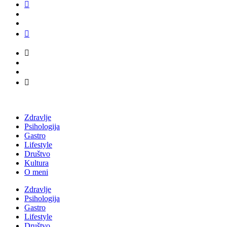
Zdravlje
Psihologija
Gastro
Lifestyle
Društvo
Kultura
O meni
Zdravlje
Psihologija
Gastro
Lifestyle
Društvo