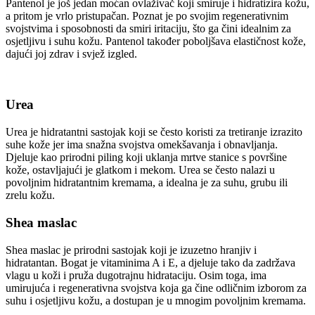
Pantenol je još jedan moćan ovlaživač koji smiruje i hidratizira kožu,
a pritom je vrlo pristupačan. Poznat je po svojim regenerativnim
svojstvima i sposobnosti da smiri iritaciju, što ga čini idealnim za
osjetljivu i suhu kožu. Pantenol također poboljšava elastičnost kože,
dajući joj zdrav i svjež izgled.
Urea
Urea je hidratantni sastojak koji se često koristi za tretiranje izrazito
suhe kože jer ima snažna svojstva omekšavanja i obnavljanja.
Djeluje kao prirodni piling koji uklanja mrtve stanice s površine
kože, ostavljajući je glatkom i mekom. Urea se često nalazi u
povoljnim hidratantnim kremama, a idealna je za suhu, grubu ili
zrelu kožu.
Shea maslac
Shea maslac je prirodni sastojak koji je izuzetno hranjiv i
hidratantan. Bogat je vitaminima A i E, a djeluje tako da zadržava
vlagu u koži i pruža dugotrajnu hidrataciju. Osim toga, ima
umirujuća i regenerativna svojstva koja ga čine odličnim izborom za
suhu i osjetljivu kožu, a dostupan je u mnogim povoljnim kremama.