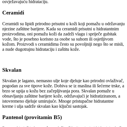
osvježavajuću hidrataciju.
Ceramidi
Ceramidi su lipidi prirodno prisutni u koži koji pomažu u održavanju
njezine zaštitne barijere. Kada su ceramidi prisutni u hidratantnim
proizvodima, oni pomažu koži da zadrži vlagu i spriječe gubitak
vode, što je posebno korisno za osobe sa suhom ili osjetljivom
kožom. Proizvodi s ceramidima često su povoljniji nego što se misli,
a nude dugotrajnu hidrataciju i zaštitu kože.
Skvalan
Skvalan je lagano, nemasno ulje koje djeluje kao prirodni ovlaživač,
pogodan za sve tipove kože. Dobiva se iz maslina ili šećerne trske, a
brzo se upija u kožu bez začepljivanja pora. Skvalan pomaže u
obnavljanju zaštitne barijere kože, održavajući je hidratiziranom, a
istovremeno djeluje umirujuće. Mnoge pristupačne hidratantne
kreme i ulja sadrže skvalan kao ključni sastojak.
Pantenol (provitamin B5)