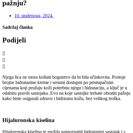
pažnju?
10. studenoga, 2024.
Sadržaj članka
Podijeli
Njega lica ne mora koštati bogatstvo da bi bila učinkovita. Postoje
brojne hidratantne kreme i serumi dostupni po pristupačnim
cijenama koji pružaju koži potrebnu njegu i hidrataciju, a ključ je u
odabiru pravih sastojaka. Evo na koje sastojke trebate obratiti pažnju
kako biste osigurali zdravu i hidriranu kožu, bez velikog troška.
Hijaluronska kiselina
Hijaluronska kiselina je možda najpoznatiji hidratantni sastojak i s