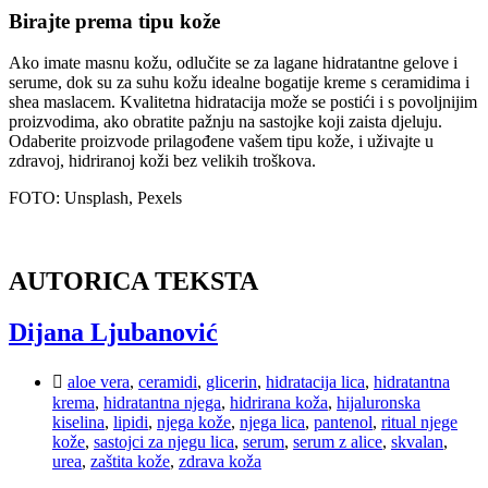
Birajte prema tipu kože
Ako imate masnu kožu, odlučite se za lagane hidratantne gelove i
serume, dok su za suhu kožu idealne bogatije kreme s ceramidima i
shea maslacem. Kvalitetna hidratacija može se postići i s povoljnijim
proizvodima, ako obratite pažnju na sastojke koji zaista djeluju.
Odaberite proizvode prilagođene vašem tipu kože, i uživajte u
zdravoj, hidriranoj koži bez velikih troškova.
FOTO: Unsplash, Pexels
AUTORICA TEKSTA
Dijana Ljubanović
aloe vera
,
ceramidi
,
glicerin
,
hidratacija lica
,
hidratantna
krema
,
hidratantna njega
,
hidrirana koža
,
hijaluronska
kiselina
,
lipidi
,
njega kože
,
njega lica
,
pantenol
,
ritual njege
kože
,
sastojci za njegu lica
,
serum
,
serum z alice
,
skvalan
,
urea
,
zaštita kože
,
zdrava koža