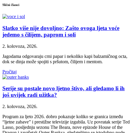
Slični članci
Slatko više nije dovoljno: Zašto ovoga ljeta voće
jedemo s čilijem, paprom i soli
2. kolovoza, 2026.
Jagodama odgovaraju crni papar i nekoliko kapi balzamičnog octa,
dok se dinja može spojiti s pršutom, čilijem i mentom.
Pročitaj
Serije su postale novo ljetno štivo, ali gledamo li ih
još uvijek radi užitka?
2. kolovoza, 2026.
Program za ljeto 2026. dobro pokazuje koliko se granica između
“ljetne zabave” i prestižne televizije izgubila. Uz povratak serije Ted
Lasso, posljednju sezonu The Beara, nove epizode House of the
Dragon i završetak Outer Banksa, gledateljima se istodobno nude