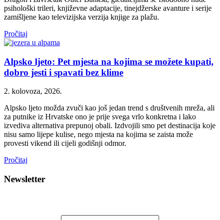
psihološki trileri, književne adaptacije, tinejdžerske avanture i serije
zamišljene kao televizijska verzija knjige za plažu.
Pročitaj
Alpsko ljeto: Pet mjesta na kojima se možete kupati,
dobro jesti i spavati bez klime
2. kolovoza, 2026.
Alpsko ljeto možda zvuči kao još jedan trend s društvenih mreža, ali
za putnike iz Hrvatske ono je prije svega vrlo konkretna i lako
izvediva alternativa prepunoj obali. Izdvojili smo pet destinacija koje
nisu samo lijepe kulise, nego mjesta na kojima se zaista može
provesti vikend ili cijeli godišnji odmor.
Pročitaj
Newsletter