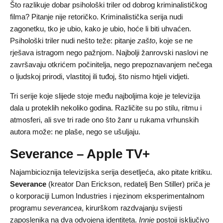
Što razlikuje dobar psihološki triler od dobrog kriminalističkog
filma? Pitanje nije retoričko. Kriminalistička serija nudi
zagonetku, tko je ubio, kako je ubio, hoće li biti uhvaćen.
Psihološki triler nudi nešto teže: pitanje
zašto
, koje se ne
rješava istragom nego pažnjom. Najbolji žanrovski naslovi ne
završavaju otkrićem počinitelja, nego prepoznavanjem nečega
o ljudskoj prirodi, vlastitoj ili tuđoj, što nismo htjeli vidjeti.
Tri serije koje slijede stoje među najboljima koje je televizija
dala u proteklih nekoliko godina. Različite su po stilu, ritmu i
atmosferi, ali sve tri rade ono što žanr u rukama vrhunskih
autora može: ne plaše, nego se ušuljaju.
Severance – Apple TV+
Najambicioznija televizijska serija desetljeća, ako pitate kritiku.
Severance
(kreator Dan Erickson, redatelj Ben Stiller) priča je
o korporaciji Lumon Industries i njezinom eksperimentalnom
programu
severancea
, kirurškom razdvajanju svijesti
zaposlenika na dva odvojena identiteta.
Innie
postoji isključivo