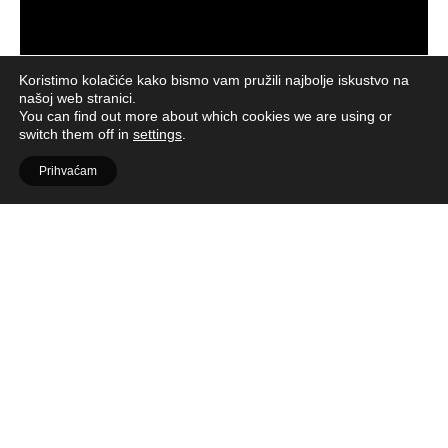
Koristimo kolačiće kako bismo vam pružili najbolje iskustvo na
našoj web stranici.
You can find out more about which cookies we are using or
switch them off in
settings
.
Prihvaćam
Ispod luksuza – ništa
Mike White nastavlja secirati gornji sloj društva s kirurškom
preciznošću. U trećoj sezoni smještenoj na egzotičnu azijsku
lokaciju, gosti White Lotusa još jednom traže smisao, ljubav,
prosvjetljenje, ali završavaju s koktelom trauma, nesporazuma
i, naravno, pokojim mrtvim tijelom. Jer ako išta znamo o ovoj
seriji, to je da svaki bijeg u raj mora završiti tragedijom.
Bogataši koje pratimo nisu karikirani likovi, već stvarni prikazi
otuđenosti: ljudi koji imaju sve, ali nisu sigurni što bi s time.