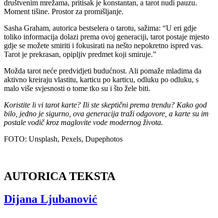
društvenim mrežama, pritisak je konstantan, a tarot nudi pauzu.
Moment tišine. Prostor za promišljanje.
Sasha Graham, autorica bestselera o tarotu, sažima: “U eri gdje
toliko informacija dolazi prema ovoj generaciji, tarot postaje mjesto
gdje se možete smiriti i fokusirati na nešto nepokretno ispred vas.
Tarot je prekrasan, opipljiv predmet koji smiruje.”
Možda tarot neće predvidjeti budućnost. Ali pomaže mladima da
aktivno kreiraju vlastitu, karticu po karticu, odluku po odluku, s
malo više svjesnosti o tome tko su i što žele biti.
Koristite li vi tarot karte? Ili ste skeptični prema trendu? Kako god
bilo, jedno je sigurno
,
ova generacija traži odgovore, a karte su im
postale vodič kroz maglovite vode modernog života.
FOTO: Unsplash, Pexels, Dupephotos
AUTORICA TEKSTA
Dijana Ljubanović