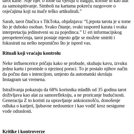
tarot karte. Nije riječ o tome da vjeruju u magiju, koriste ih kao alat
za samoispitivanje. Simboli na kartama pokreću razgovore o
osjećajima koji su inače teško artikulirali.”
Sarah, tarot čitačica s TikToka, objašnjava: “Ljepota tarota je u tome
što je duboko osoban. Svako čitanje, svaki raspored karata i svaka
interpretacija jedinstveni su za pojedinca.” U eri informacijskog
preopeterećenja, tarot postaje mjesto gdje se možete smiriti i
fokusirati na nešto nepomično što je ispred vas.
Rituali koji vraćaju kontrolu
Neke influencerice pričaju kako se probude, skuhaju kavu, izvuku
jednu kartu i promisle o njezinoj poruci. To je postalo njihov način
da počnu dan s intencijom, umjesto da automatski skrolaju
Instagram sat vremena.
Istraživanja pokazuju da 68% korisnika mlađih od 35 godina tarot
doživljava kao alat za samorefleksiju, a ne proricanje budućnosti.
Generacija Z to koristi za upravljanje anksioznošću, donošenje
odluka o karijeri, ljubavne nedoumice i kao vodič kroz nesigurne
vode odraslosti.
Kritike i kontroverze