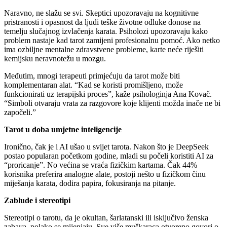
Naravno, ne slažu se svi. Skeptici upozoravaju na kognitivne
pristranosti i opasnost da ljudi teške životne odluke donose na
temelju slučajnog izvlačenja karata. Psiholozi upozoravaju kako
problem nastaje kad tarot zamijeni profesionalnu pomoć. Ako netko
ima ozbiljne mentalne zdravstvene probleme, karte neće riješiti
kemijsku neravnotežu u mozgu.
Međutim, mnogi terapeuti primjećuju da tarot može biti
komplementaran alat. “Kad se koristi promišljeno, može
funkcionirati uz terapijski proces”, kaže psihologinja Ana Kovač.
“Simboli otvaraju vrata za razgovore koje klijenti možda inače ne bi
započeli.”
Tarot u doba umjetne inteligencije
Ironično, čak je i AI ušao u svijet tarota. Nakon što je DeepSeek
postao popularan početkom godine, mladi su počeli koristiti AI za
“proricanje”. No većina se vraća fizičkim kartama. Čak 44%
korisnika preferira analogne alate, postoji nešto u fizičkom činu
miješanja karata, dodira papira, fokusiranja na pitanje.
Zablude i stereotipi
Stereotipi o tarotu, da je okultan, šarlatanski ili isključivo ženska
zabava, polako se mijenjaju. Sve više muškaraca otvoreno govori o