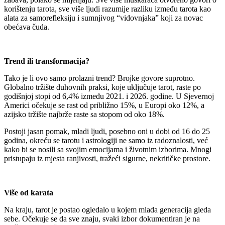
korištenju tarota, sve više ljudi razumije razliku između tarota kao
alata za samorefleksiju i sumnjivog “vidovnjaka” koji za novac
obećava čuda.
Trend ili transformacija?
Tako je li ovo samo prolazni trend? Brojke govore suprotno.
Globalno tržište duhovnih praksi, koje uključuje tarot, raste po
godišnjoj stopi od 6,4% između 2021. i 2026. godine. U Sjevernoj
Americi očekuje se rast od približno 15%, u Europi oko 12%, a
azijsko tržište najbrže raste sa stopom od oko 18%.
Postoji jasan pomak, mladi ljudi, posebno oni u dobi od 16 do 25
godina, okreću se tarotu i astrologiji ne samo iz radoznalosti, već
kako bi se nosili sa svojim emocijama i životnim izborima. Mnogi
pristupaju iz mjesta ranjivosti, tražeći sigurne, nekritičke prostore.
Više od karata
Na kraju, tarot je postao ogledalo u kojem mlada generacija gleda
sebe. Očekuje se da sve znaju, svaki izbor dokumentiran je na