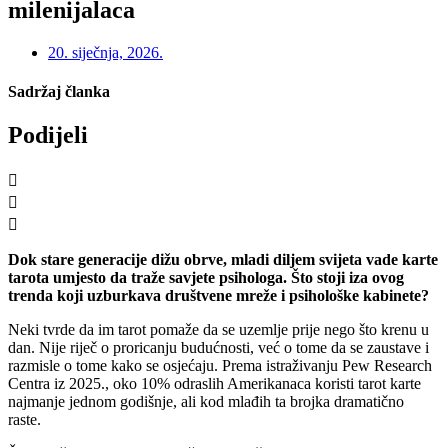
milenijalaca
20. siječnja, 2026.
Sadržaj članka
Podijeli
Dok stare generacije dižu obrve, mladi diljem svijeta vade karte
tarota umjesto da traže savjete psihologa. Što stoji iza ovog
trenda koji uzburkava društvene mreže i psihološke kabinete?
Neki tvrde da im tarot pomaže da se uzemlje prije nego što krenu u
dan. Nije riječ o proricanju budućnosti, već o tome da se zaustave i
razmisle o tome kako se osjećaju. Prema istraživanju Pew Research
Centra iz 2025., oko 10% odraslih Amerikanaca koristi tarot karte
najmanje jednom godišnje, ali kod mlađih ta brojka dramatično
raste.