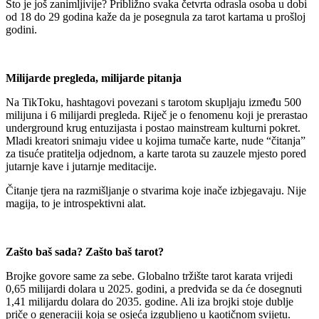
Što je još zanimljivije? Približno svaka četvrta odrasla osoba u dobi
od 18 do 29 godina kaže da je posegnula za tarot kartama u prošloj
godini.
Milijarde pregleda, milijarde pitanja
Na TikToku, hashtagovi povezani s tarotom skupljaju između 500
milijuna i 6 milijardi pregleda. Riječ je o fenomenu koji je prerastao
underground krug entuzijasta i postao mainstream kulturni pokret.
Mladi kreatori snimaju videe u kojima tumače karte, nude “čitanja”
za tisuće pratitelja odjednom, a karte tarota su zauzele mjesto pored
jutarnje kave i jutarnje meditacije.
Čitanje tjera na razmišljanje o stvarima koje inače izbjegavaju. Nije
magija, to je introspektivni alat.
Zašto baš sada? Zašto baš tarot?
Brojke govore same za sebe. Globalno tržište tarot karata vrijedi
0,65 milijardi dolara u 2025. godini, a predviđa se da će dosegnuti
1,41 milijardu dolara do 2035. godine. Ali iza brojki stoje dublje
priče o generaciji koja se osjeća izgubljeno u kaotičnom svijetu.