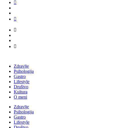
Zdravlje
Psihologija
Gastro
Lifestyle
Društvo
Kultura
O meni
Zdravlje
Psihologija
Gastro
Lifestyle
Društvo