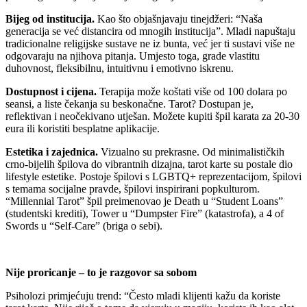
Bijeg od institucija.
Kao što objašnjavaju tinejdžeri: “Naša
generacija se već distancira od mnogih institucija”. Mladi napuštaju
tradicionalne religijske sustave ne iz bunta, već jer ti sustavi više ne
odgovaraju na njihova pitanja. Umjesto toga, grade vlastitu
duhovnost, fleksibilnu, intuitivnu i emotivno iskrenu.
Dostupnost i cijena.
Terapija može koštati više od 100 dolara po
seansi, a liste čekanja su beskonačne. Tarot? Dostupan je,
reflektivan i neočekivano utješan. Možete kupiti špil karata za 20-30
eura ili koristiti besplatne aplikacije.
Estetika i zajednica.
Vizualno su prekrasne. Od minimalističkih
crno-bijelih špilova do vibrantnih dizajna, tarot karte su postale dio
lifestyle estetike. Postoje špilovi s LGBTQ+ reprezentacijom, špilovi
s temama socijalne pravde, špilovi inspirirani popkulturom.
“Millennial Tarot” špil preimenovao je Death u “Student Loans”
(studentski krediti), Tower u “Dumpster Fire” (katastrofa), a 4 of
Swords u “Self-Care” (briga o sebi).
Nije proricanje – to je razgovor sa sobom
Psiholozi primjećuju trend: “Često mladi klijenti kažu da koriste