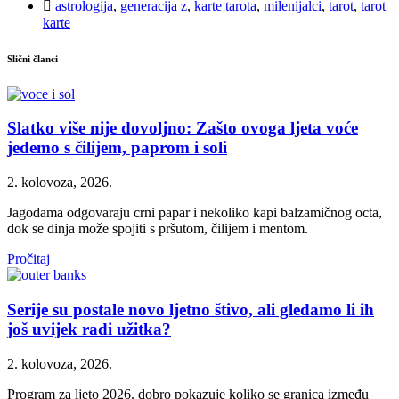
astrologija
,
generacija z
,
karte tarota
,
milenijalci
,
tarot
,
tarot
karte
Slični članci
Slatko više nije dovoljno: Zašto ovoga ljeta voće
jedemo s čilijem, paprom i soli
2. kolovoza, 2026.
Jagodama odgovaraju crni papar i nekoliko kapi balzamičnog octa,
dok se dinja može spojiti s pršutom, čilijem i mentom.
Pročitaj
Serije su postale novo ljetno štivo, ali gledamo li ih
još uvijek radi užitka?
2. kolovoza, 2026.
Program za ljeto 2026. dobro pokazuje koliko se granica između