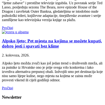
“ljetne zabave” i prestižne televizije izgubila. Uz povratak serije Ted
Lasso, posljednju sezonu The Beara, nove epizode House of the
Dragon i završetak Outer Banksa, gledateljima se istodobno nude
psihološki trileri, književne adaptacije, tinejdžerske avanture i serije
zamišljene kao televizijska verzija knjige za plažu.
Pročitaj
Alpsko ljeto: Pet mjesta na kojima se možete kupati,
dobro jesti i spavati bez klime
2. kolovoza, 2026.
Alpsko ljeto možda zvuči kao još jedan trend s društvenih mreža, ali
za putnike iz Hrvatske ono je prije svega vrlo konkretna i lako
izvediva alternativa prepunoj obali. Izdvojili smo pet destinacija koje
nisu samo lijepe kulise, nego mjesta na kojima se zaista može
provesti vikend ili cijeli godišnji odmor.
Pročitaj
Newsletter