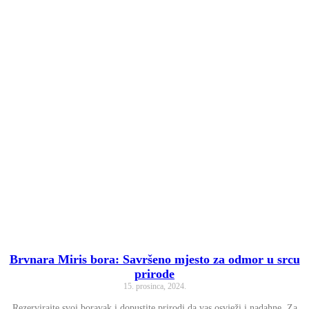
Brvnara Miris bora: Savršeno mjesto za odmor u srcu
prirode
15. prosinca, 2024.
Rezervirajte svoj boravak i dopustite prirodi da vas osvježi i nadahne. Za