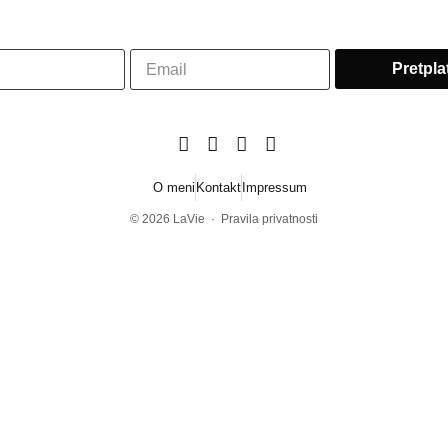
O meni
Kontakt
Impressum
© 2026
LaVie
·
Pravila privatnosti