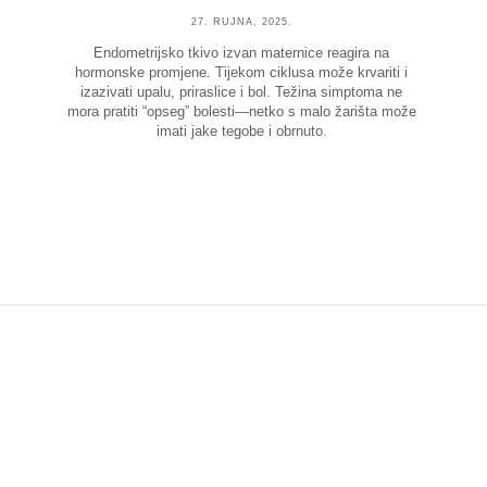
27. RUJNA, 2025.
Endometrijsko tkivo izvan maternice reagira na
hormonske promjene. Tijekom ciklusa može krvariti i
izazivati upalu, priraslice i bol. Težina simptoma ne
mora pratiti “opseg” bolesti—netko s malo žarišta može
imati jake tegobe i obrnuto.