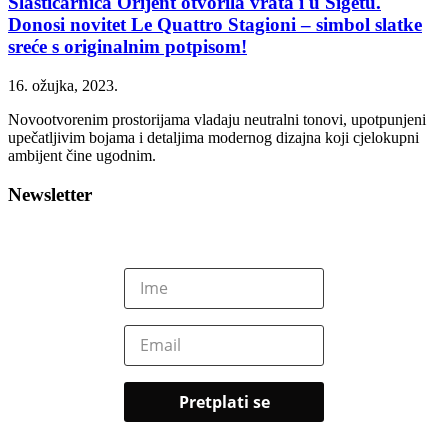
Slastičarnica Orijent otvorila vrata i u Sigetu.
Donosi novitet Le Quattro Stagioni – simbol slatke
sreće s originalnim potpisom!
16. ožujka, 2023.
Novootvorenim prostorijama vladaju neutralni tonovi, upotpunjeni
upečatljivim bojama i detaljima modernog dizajna koji cjelokupni
ambijent čine ugodnim.
Newsletter