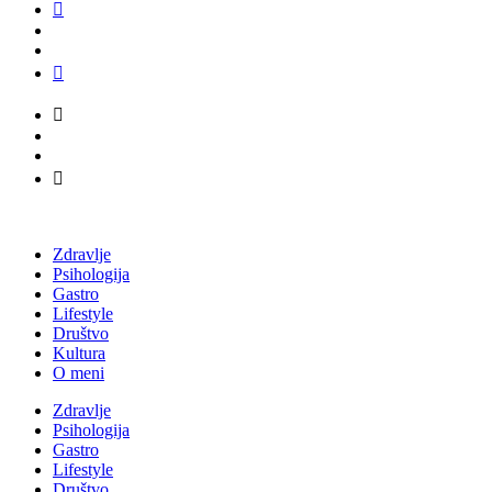
Zdravlje
Psihologija
Gastro
Lifestyle
Društvo
Kultura
O meni
Zdravlje
Psihologija
Gastro
Lifestyle
Društvo