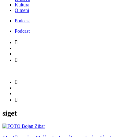
Kultura
O meni
Podcast
Podcast
siget