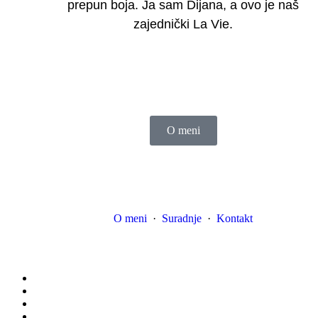
prepun boja. Ja sam Dijana, a ovo je naš
zajednički La Vie.
O meni
O meni
·
Suradnje
·
Kontakt