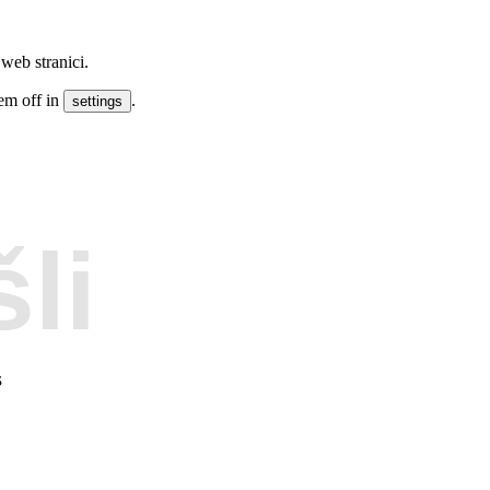
web stranici.
em off in
.
settings
li
s