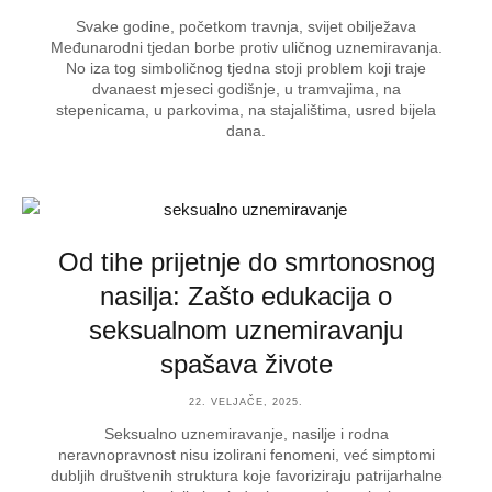
Svake godine, početkom travnja, svijet obilježava
Međunarodni tjedan borbe protiv uličnog uznemiravanja.
No iza tog simboličnog tjedna stoji problem koji traje
dvanaest mjeseci godišnje, u tramvajima, na
stepenicama, u parkovima, na stajalištima, usred bijela
dana.
Od tihe prijetnje do smrtonosnog
nasilja: Zašto edukacija o
seksualnom uznemiravanju
spašava živote
22. VELJAČE, 2025.
Seksualno uznemiravanje, nasilje i rodna
neravnopravnost nisu izolirani fenomeni, već simptomi
dubljih društvenih struktura koje favoriziraju patrijarhalne