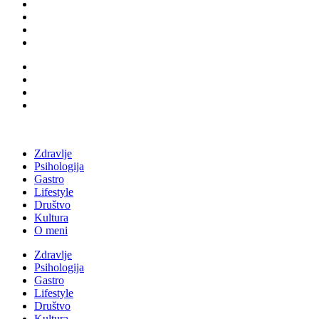
Zdravlje
Psihologija
Gastro
Lifestyle
Društvo
Kultura
O meni
Zdravlje
Psihologija
Gastro
Lifestyle
Društvo
Kultura