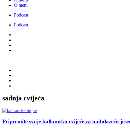
O meni
Podcast
Podcast
sadnja cvijeća
Pripremite svoje balkonsko cvijeće za nadolazeću jese