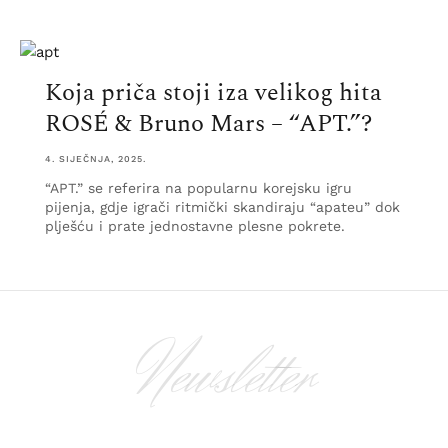
Koja priča stoji iza velikog hita
ROSÉ & Bruno Mars – “APT.”?
4. SIJEČNJA, 2025.
“APT.” se referira na popularnu korejsku igru
pijenja, gdje igrači ritmički skandiraju “apateu” dok
plješću i prate jednostavne plesne pokrete.
Newsletter