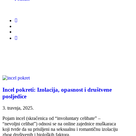
Incel pokreti: Izolacija, opasnost i društvene
posljedice
3. travnja, 2025.
Pojam incel (skraćenica od “involuntary celibate” –
“nevoljni celibat”) odnosi se na online zajednice muškaraca
koji tvrde da su prisiljeni na seksualnu i romantičnu izolaciju
zbog društvenih i bioloških faktora.