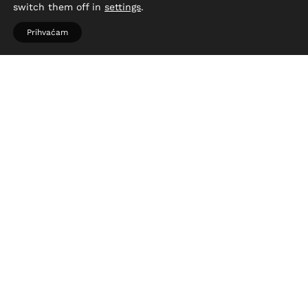
switch them off in
settings
.
Prihvaćam