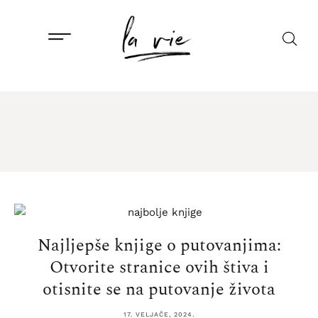
Najljepše knjige o putovanjima:
Otvorite stranice ovih štiva i
otisnite se na putovanje života
17. VELJAČE, 2024.