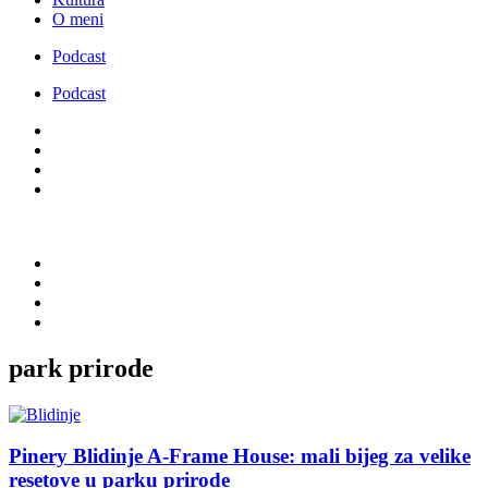
O meni
Podcast
Podcast
park prirode
Pinery Blidinje A-Frame House: mali bijeg za velike
resetove u parku prirode