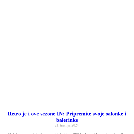
Retro je i ove sezone IN: Pripremite svoje salonke i
balerinke
21. travnja, 2024.