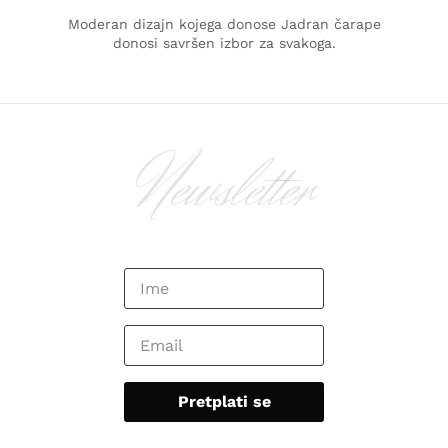
Moderan dizajn kojega donose Jadran čarape
donosi savršen izbor za svakoga.
Newsletter