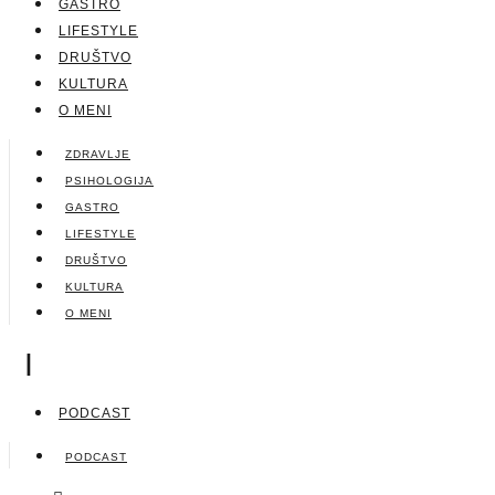
GASTRO
LIFESTYLE
DRUŠTVO
KULTURA
O MENI
ZDRAVLJE
PSIHOLOGIJA
GASTRO
LIFESTYLE
DRUŠTVO
KULTURA
O MENI
|
PODCAST
PODCAST