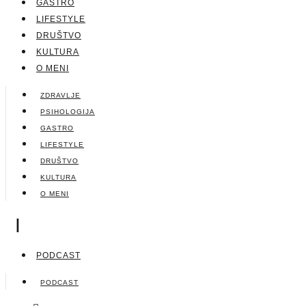
GASTRO
LIFESTYLE
DRUŠTVO
KULTURA
O MENI
ZDRAVLJE
PSIHOLOGIJA
GASTRO
LIFESTYLE
DRUŠTVO
KULTURA
O MENI
|
PODCAST
PODCAST