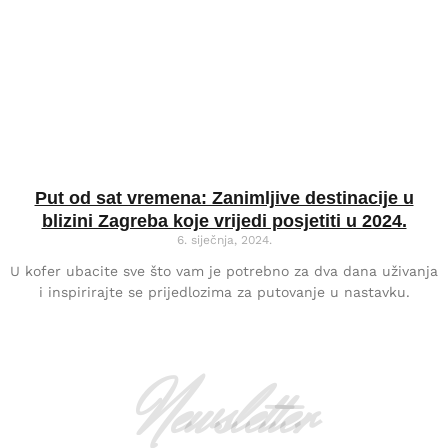
Put od sat vremena: Zanimljive destinacije u
blizini Zagreba koje vrijedi posjetiti u 2024.
6. siječnja, 2024.
U kofer ubacite sve što vam je potrebno za dva dana uživanja
i inspirirajte se prijedlozima za putovanje u nastavku.
Newsletter