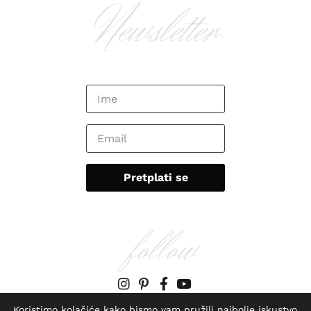
Newsletter
follow
O meni
Kontakt
Impressum
Koristimo kolačiće kako bismo vam pružili najbolje iskustvo