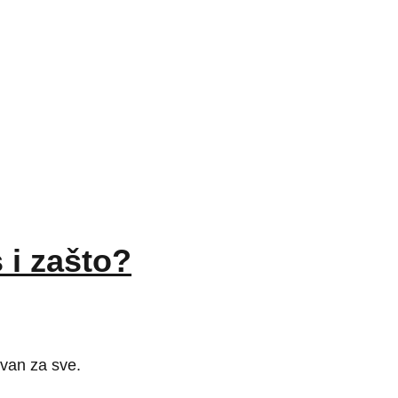
 i zašto?
ivan za sve.