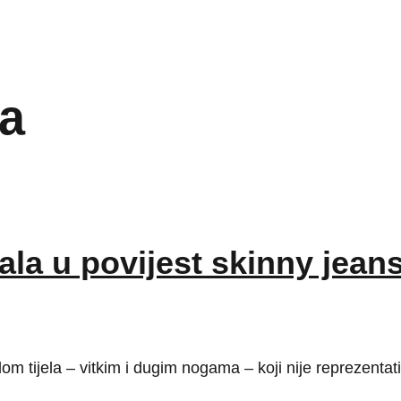
da
ala u povijest skinny jeans
om tijela – vitkim i dugim nogama – koji nije reprezentat