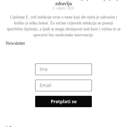
zdravlju
3. veljače, 2026.
Liječenje E. coli infekcije ovisi o tome koji dio tijela je zahvaćen i
koliko je teška bolest. Za većinu crijevnih infekcija ne postoji
specifično liječenje, a ljudi se mogu zbrinjavati kod kuće i većina će se
oporaviti bez medicinske intervencije.
Newsletter