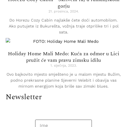
gorju
21. prosinca, 2024.
Do Horezu Cozy Cabin najlakše ćete doći automobilom.
Ako putujete iz Bukurešta, vožnja traje otprilike tri i pol
sata.
Holiday Home Mali Medo: Kuća za odmor u Lici
pružit će vam pravu zimsku idilu
1. siječnja, 2023.
Ovo bajkovito mjesto smješteno je u malom mjestu Bužim,
podno prekrasne planine Sjeverni Velebit i obavija vas
mirnom energijom koja briše sav zimski blues.
Newsletter