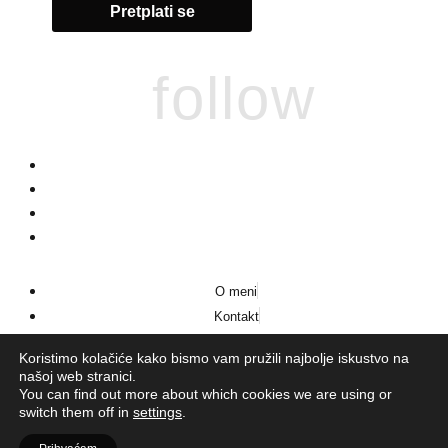
follow
O meni
Kontakt
Impressum
Koristimo kolačiće kako bismo vam pružili najbolje iskustvo na
našoj web stranici.
You can find out more about which cookies we are using or
switch them off in
settings
.
© 2026
LaVie
·
Pravila privatnosti