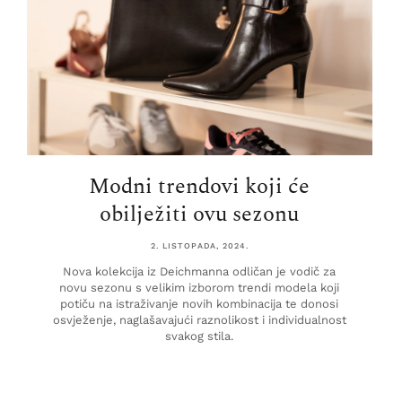
Modni trendovi koji će
obilježiti ovu sezonu
2. LISTOPADA, 2024.
Nova kolekcija iz Deichmanna odličan je vodič za
novu sezonu s velikim izborom trendi modela koji
potiču na istraživanje novih kombinacija te donosi
osvježenje, naglašavajući raznolikost i individualnost
svakog stila.