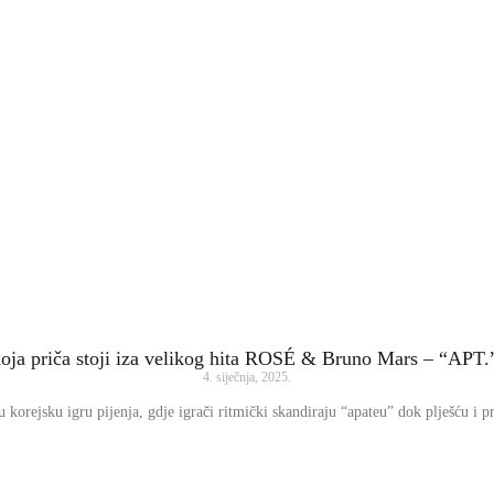
oja priča stoji iza velikog hita ROSÉ & Bruno Mars – “APT.
4. siječnja, 2025.
 korejsku igru pijenja, gdje igrači ritmički skandiraju “apateu” dok plješću i p