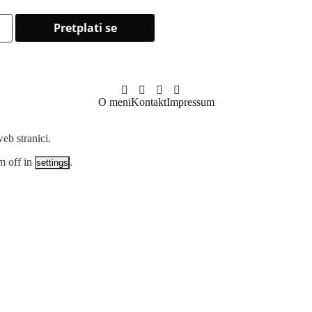
O meni
Kontakt
Impressum
eb stranici.
m off in
.
settings