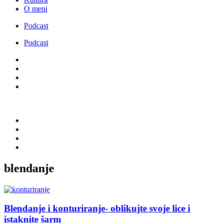
O meni
Podcast
Podcast
blendanje
Blendanje i konturiranje- oblikujte svoje lice i
istaknite šarm