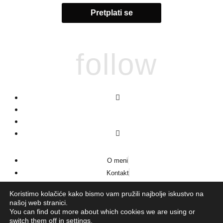
follow
O meni
Kontakt
Impressum
Koristimo kolačiće kako bismo vam pružili najbolje iskustvo na
našoj web stranici.
You can find out more about which cookies we are using or
switch them off in
settings
.
© 2026
LaVie
·
Pravila privatnosti