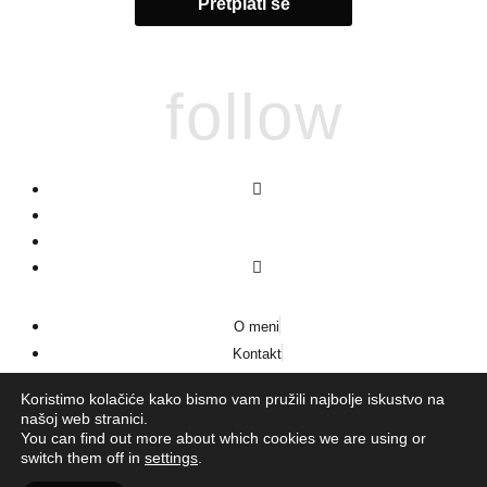
follow
O meni
Kontakt
Impressum
Koristimo kolačiće kako bismo vam pružili najbolje iskustvo na
našoj web stranici.
You can find out more about which cookies we are using or
switch them off in
settings
.
© 2026
LaVie
·
Pravila privatnosti