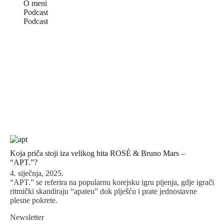
O meni
Podcast
Podcast
Koja priča stoji iza velikog hita ROSÉ & Bruno Mars –
“APT.”?
4. siječnja, 2025.
“APT.” se referira na popularnu korejsku igru pijenja, gdje igrači
ritmički skandiraju “apateu” dok plješću i prate jednostavne
plesne pokrete.
Newsletter