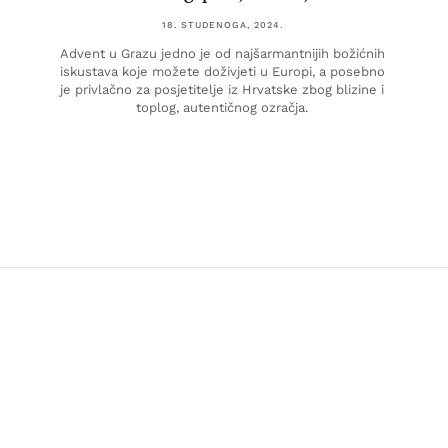
18. STUDENOGA, 2024.
Advent u Grazu jedno je od najšarmantnijih božićnih
iskustava koje možete doživjeti u Europi, a posebno
je privlačno za posjetitelje iz Hrvatske zbog blizine i
toplog, autentičnog ozračja.