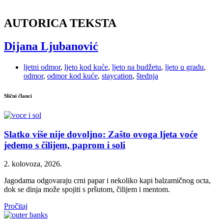
AUTORICA TEKSTA
Dijana Ljubanović
ljetni odmor
,
ljeto kod kuće
,
ljeto na budžetu
,
ljeto u gradu
,
odmor
,
odmor kod kuće
,
staycation
,
štednja
Slični članci
Slatko više nije dovoljno: Zašto ovoga ljeta voće
jedemo s čilijem, paprom i soli
2. kolovoza, 2026.
Jagodama odgovaraju crni papar i nekoliko kapi balzamičnog octa,
dok se dinja može spojiti s pršutom, čilijem i mentom.
Pročitaj