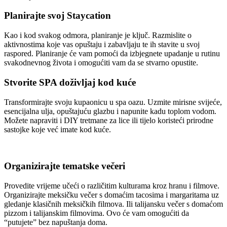
Planirajte svoj Staycation
Kao i kod svakog odmora, planiranje je ključ. Razmislite o
aktivnostima koje vas opuštaju i zabavljaju te ih stavite u svoj
raspored. Planiranje će vam pomoći da izbjegnete upadanje u rutinu
svakodnevnog života i omogućiti vam da se stvarno opustite.
Stvorite SPA doživljaj kod kuće
Transformirajte svoju kupaonicu u spa oazu. Uzmite mirisne svijeće,
esencijalna ulja, opuštajuću glazbu i napunite kadu toplom vodom.
Možete napraviti i DIY tretmane za lice ili tijelo koristeći prirodne
sastojke koje već imate kod kuće.
Organizirajte tematske večeri
Provedite vrijeme učeći o različitim kulturama kroz hranu i filmove.
Organizirajte meksičku večer s domaćim tacosima i margaritama uz
gledanje klasičnih meksičkih filmova. Ili talijansku večer s domaćom
pizzom i talijanskim filmovima. Ovo će vam omogućiti da
“putujete” bez napuštanja doma.