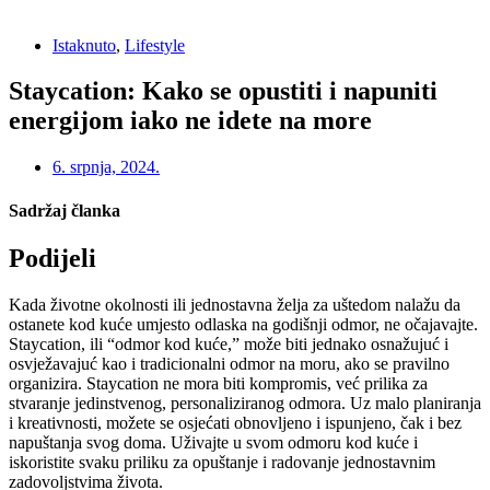
Istaknuto
,
Lifestyle
Staycation: Kako se opustiti i napuniti
energijom iako ne idete na more
6. srpnja, 2024.
Sadržaj članka
Podijeli
Kada životne okolnosti ili jednostavna želja za uštedom nalažu da
ostanete kod kuće umjesto odlaska na godišnji odmor, ne očajavajte.
Staycation, ili “odmor kod kuće,” može biti jednako osnažujuć i
osvježavajuć kao i tradicionalni odmor na moru, ako se pravilno
organizira. Staycation ne mora biti kompromis, već prilika za
stvaranje jedinstvenog, personaliziranog odmora. Uz malo planiranja
i kreativnosti, možete se osjećati obnovljeno i ispunjeno, čak i bez
napuštanja svog doma. Uživajte u svom odmoru kod kuće i
iskoristite svaku priliku za opuštanje i radovanje jednostavnim
zadovoljstvima života.