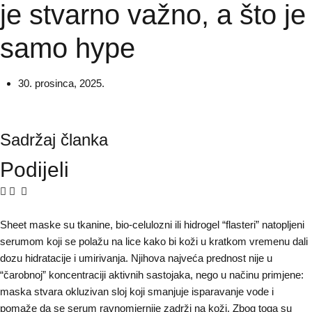
je stvarno važno, a što je
samo hype
30. prosinca, 2025.
Sadržaj članka
Podijeli
Sheet maske su tkanine, bio-celulozni ili hidrogel “flasteri” natopljeni
serumom koji se polažu na lice kako bi koži u kratkom vremenu dali
dozu hidratacije i umirivanja. Njihova najveća prednost nije u
“čarobnoj” koncentraciji aktivnih sastojaka, nego u načinu primjene:
maska stvara okluzivan sloj koji smanjuje isparavanje vode i
pomaže da se serum ravnomjernije zadrži na koži. Zbog toga su