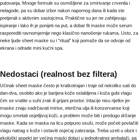
putovanja. Mnoge formule su osmišljene za smirivanje crvenila i
nelagode, pa su dobar izbor nakon napornog dana ili kada ste
pretjerali s aktivnim sastojcima. Praktične su jer ne zahtijevaju
ispiranje i lako ih je ponijeti na put, a dobar fit maske može serum
rasporediti ravnomjernije nego klasično nanošenje rukama. Usto, za
neke ljude sheet maske su i “ritual” koji pomaže da se odvoje od
ekrana i odrade mini kućni spa.
Nedostaci (realnost bez filtera)
Učinak sheet maske često je kratkotrajan i traje od nekoliko sati do
dan-dva, osobito ako je barijera kože oslabljena i koža gubi vlagu
čim se vratite u suhi zrak ili grijani prostor. Iritacije nisu rijetke jer
maske znaju sadržavati mirise, eterična ulja ili konzervanse koji
mogu smetati osjetljivoj koži, a problem može biti i predugo držanje
maske. Kada se maska na licu potpuno osuši, može početi povlačiti
vlagu natrag s kože i ostaviti osjećaj zatezanja. Treba uzeti u obzir i
ekološki aspekt jer većina maski dolazi u jednokratnoj ambalaži, pa