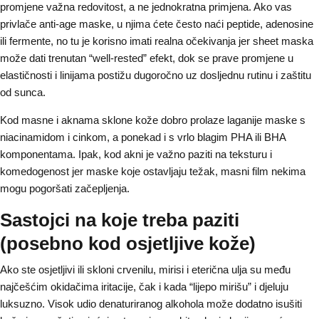
promjene važna redovitost, a ne jednokratna primjena. Ako vas
privlače anti-age maske, u njima ćete često naći peptide, adenosine
ili fermente, no tu je korisno imati realna očekivanja jer sheet maska
može dati trenutan “well-rested” efekt, dok se prave promjene u
elastičnosti i linijama postižu dugoročno uz dosljednu rutinu i zaštitu
od sunca.
Kod masne i aknama sklone kože dobro prolaze laganije maske s
niacinamidom i cinkom, a ponekad i s vrlo blagim PHA ili BHA
komponentama. Ipak, kod akni je važno paziti na teksturu i
komedogenost jer maske koje ostavljaju težak, masni film nekima
mogu pogoršati začepljenja.
Sastojci na koje treba paziti
(posebno kod osjetljive kože)
Ako ste osjetljivi ili skloni crvenilu, mirisi i eterična ulja su među
najčešćim okidačima iritacije, čak i kada “lijepo mirišu” i djeluju
luksuzno. Visok udio denaturiranog alkohola može dodatno isušiti