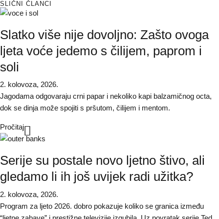
SLIČNI ČLANCI
Slatko više nije dovoljno: Zašto ovoga
ljeta voće jedemo s čilijem, paprom i
soli
2. kolovoza, 2026.
Jagodama odgovaraju crni papar i nekoliko kapi balzamičnog octa,
dok se dinja može spojiti s pršutom, čilijem i mentom.
Pročitaj
Serije su postale novo ljetno štivo, ali
gledamo li ih još uvijek radi užitka?
2. kolovoza, 2026.
Program za ljeto 2026. dobro pokazuje koliko se granica između
“ljetne zabave” i prestižne televizije izgubila. Uz povratak serije Ted