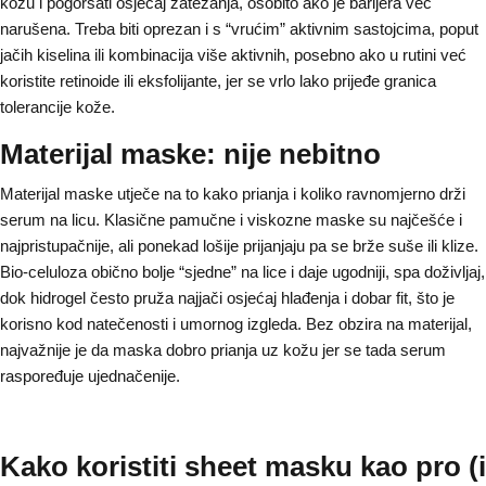
kožu i pogoršati osjećaj zatezanja, osobito ako je barijera već
narušena. Treba biti oprezan i s “vrućim” aktivnim sastojcima, poput
jačih kiselina ili kombinacija više aktivnih, posebno ako u rutini već
koristite retinoide ili eksfolijante, jer se vrlo lako prijeđe granica
tolerancije kože.
Materijal maske: nije nebitno
Materijal maske utječe na to kako prianja i koliko ravnomjerno drži
serum na licu. Klasične pamučne i viskozne maske su najčešće i
najpristupačnije, ali ponekad lošije prijanjaju pa se brže suše ili klize.
Bio-celuloza obično bolje “sjedne” na lice i daje ugodniji, spa doživljaj,
dok hidrogel često pruža najjači osjećaj hlađenja i dobar fit, što je
korisno kod natečenosti i umornog izgleda. Bez obzira na materijal,
najvažnije je da maska dobro prianja uz kožu jer se tada serum
raspoređuje ujednačenije.
Kako koristiti sheet masku kao pro (i