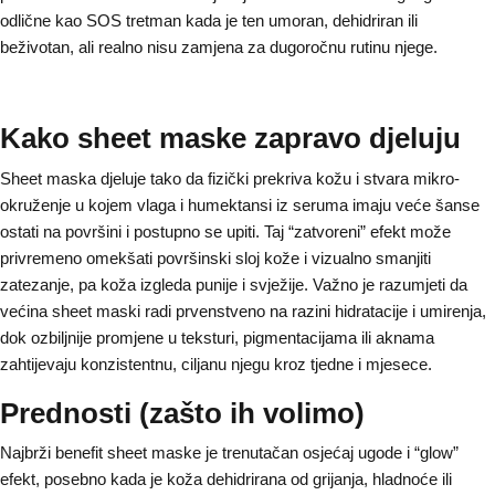
odlične kao SOS tretman kada je ten umoran, dehidriran ili
beživotan, ali realno nisu zamjena za dugoročnu rutinu njege.
Kako sheet maske zapravo djeluju
Sheet maska djeluje tako da fizički prekriva kožu i stvara mikro-
okruženje u kojem vlaga i humektansi iz seruma imaju veće šanse
ostati na površini i postupno se upiti. Taj “zatvoreni” efekt može
privremeno omekšati površinski sloj kože i vizualno smanjiti
zatezanje, pa koža izgleda punije i svježije. Važno je razumjeti da
većina sheet maski radi prvenstveno na razini hidratacije i umirenja,
dok ozbiljnije promjene u teksturi, pigmentacijama ili aknama
zahtijevaju konzistentnu, ciljanu njegu kroz tjedne i mjesece.
Prednosti (zašto ih volimo)
Najbrži benefit sheet maske je trenutačan osjećaj ugode i “glow”
efekt, posebno kada je koža dehidrirana od grijanja, hladnoće ili