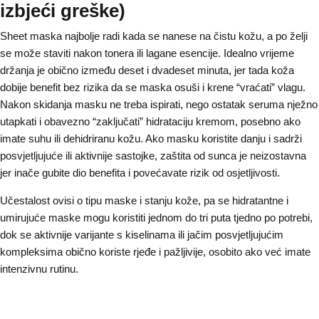
izbjeći greške)
Sheet maska najbolje radi kada se nanese na čistu kožu, a po želji
se može staviti nakon tonera ili lagane esencije. Idealno vrijeme
držanja je obično između deset i dvadeset minuta, jer tada koža
dobije benefit bez rizika da se maska osuši i krene “vraćati” vlagu.
Nakon skidanja masku ne treba ispirati, nego ostatak seruma nježno
utapkati i obavezno “zaključati” hidrataciju kremom, posebno ako
imate suhu ili dehidriranu kožu. Ako masku koristite danju i sadrži
posvjetljujuće ili aktivnije sastojke, zaštita od sunca je neizostavna
jer inače gubite dio benefita i povećavate rizik od osjetljivosti.
Učestalost ovisi o tipu maske i stanju kože, pa se hidratantne i
umirujuće maske mogu koristiti jednom do tri puta tjedno po potrebi,
dok se aktivnije varijante s kiselinama ili jačim posvjetljujućim
kompleksima obično koriste rjeđe i pažljivije, osobito ako već imate
intenzivnu rutinu.