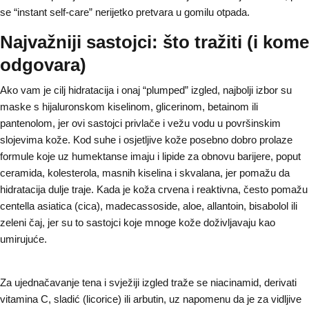
se “instant self-care” nerijetko pretvara u gomilu otpada.
Najvažniji sastojci: što tražiti (i kome
odgovara)
Ako vam je cilj hidratacija i onaj “plumped” izgled, najbolji izbor su
maske s hijaluronskom kiselinom, glicerinom, betainom ili
pantenolom, jer ovi sastojci privlače i vežu vodu u površinskim
slojevima kože. Kod suhe i osjetljive kože posebno dobro prolaze
formule koje uz humektanse imaju i lipide za obnovu barijere, poput
ceramida, kolesterola, masnih kiselina i skvalana, jer pomažu da
hidratacija dulje traje. Kada je koža crvena i reaktivna, često pomažu
centella asiatica (cica), madecassoside, aloe, allantoin, bisabolol ili
zeleni čaj, jer su to sastojci koje mnoge kože doživljavaju kao
umirujuće.
Za ujednačavanje tena i svježiji izgled traže se niacinamid, derivati
vitamina C, sladić (licorice) ili arbutin, uz napomenu da je za vidljive