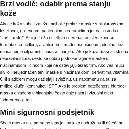
Brzi vodič: odabir prema stanju
kože
Ako je koža suha i zateže, najbolje prolaze maske s hijaluronskom
kiselinom, glicerinom, pantenolom i ceramidima jer daju i vodu i
“zaštitni sloj”. Ako je koža osjetljiva i crvena, smislen izbor su
formule s centellom, allantoinom i madecassosideom, idealno bez
mirisa, jer je cilj umiriti i podržati barijeru. Ako je koža masna i sklona
nepravilnostima, često se dobro podnose lagane maske s
niacinamidom i cinkom koje ne ostavljaju težak film. Ako vas muči
sivilo i neujednačen ten, maske s niacinamidom, derivatima vitamina
C ili sladićem mogu dati sjaj i svježinu, uz napomenu da su za
mrljice ključni kontinuitet i SPF. Ako je problem natečenost, hidrogel
maska ohlađena u hladnjaku često daje najbrži vizualni efekt
“odmorenog” lica.
Mini sigurnosni podsjetnik
Sheet masku nije pametno stavljati na jako nadraženu ili oštećenu