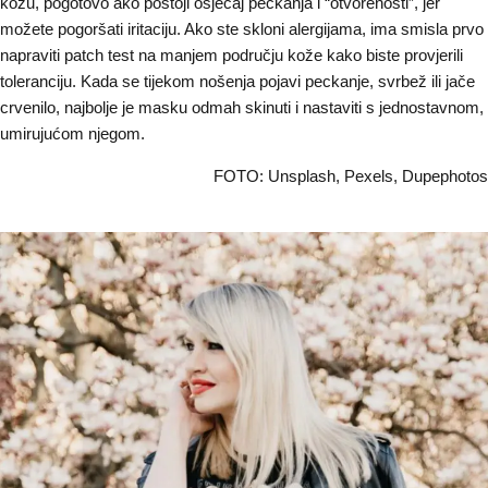
kožu, pogotovo ako postoji osjećaj peckanja i “otvorenosti”, jer
možete pogoršati iritaciju. Ako ste skloni alergijama, ima smisla prvo
napraviti patch test na manjem području kože kako biste provjerili
toleranciju. Kada se tijekom nošenja pojavi peckanje, svrbež ili jače
crvenilo, najbolje je masku odmah skinuti i nastaviti s jednostavnom,
umirujućom njegom.
FOTO: Unsplash, Pexels, Dupephotos