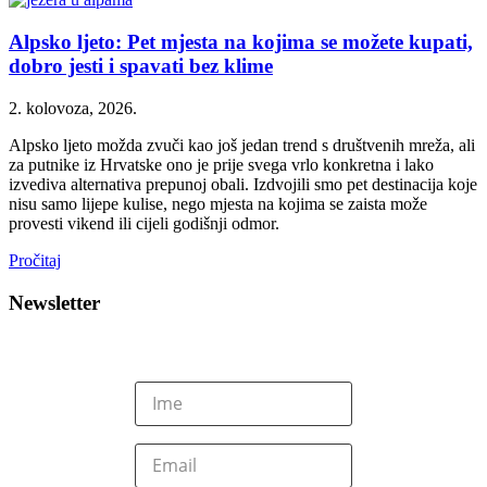
Alpsko ljeto: Pet mjesta na kojima se možete kupati,
dobro jesti i spavati bez klime
2. kolovoza, 2026.
Alpsko ljeto možda zvuči kao još jedan trend s društvenih mreža, ali
za putnike iz Hrvatske ono je prije svega vrlo konkretna i lako
izvediva alternativa prepunoj obali. Izdvojili smo pet destinacija koje
nisu samo lijepe kulise, nego mjesta na kojima se zaista može
provesti vikend ili cijeli godišnji odmor.
Pročitaj
Newsletter