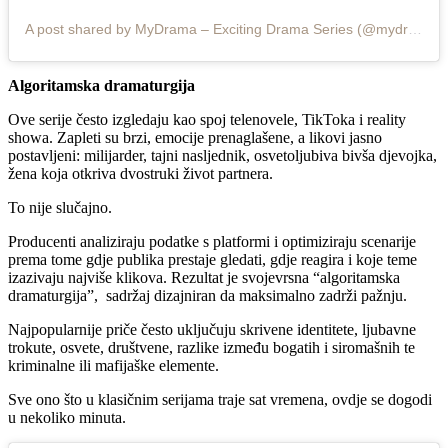
A post shared by MyDrama – Exciting Drama Series (@mydrama.excitingseries)
Algoritamska dramaturgija
Ove serije često izgledaju kao spoj telenovele, TikToka i reality
showa. Zapleti su brzi, emocije prenaglašene, a likovi jasno
postavljeni: milijarder, tajni nasljednik, osvetoljubiva bivša djevojka,
žena koja otkriva dvostruki život partnera.
To nije slučajno.
Producenti analiziraju podatke s platformi i optimiziraju scenarije
prema tome gdje publika prestaje gledati, gdje reagira i koje teme
izazivaju najviše klikova. Rezultat je svojevrsna “algoritamska
dramaturgija”, sadržaj dizajniran da maksimalno zadrži pažnju.
Najpopularnije priče često uključuju skrivene identitete, ljubavne
trokute, osvete, društvene, razlike između bogatih i siromašnih te
kriminalne ili mafijaške elemente.
Sve ono što u klasičnim serijama traje sat vremena, ovdje se dogodi
u nekoliko minuta.