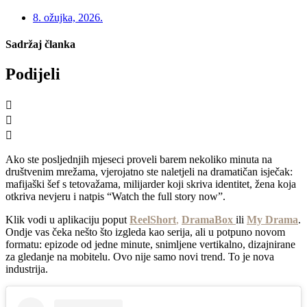
8. ožujka, 2026.
Sadržaj članka
Podijeli
Ako ste posljednjih mjeseci proveli barem nekoliko minuta na
društvenim mrežama, vjerojatno ste naletjeli na dramatičan isječak:
mafijaški šef s tetovažama, milijarder koji skriva identitet, žena koja
otkriva nevjeru i natpis “Watch the full story now”.
Klik vodi u aplikaciju poput
ReelShort
,
DramaBox
ili
My Drama
.
Ondje vas čeka nešto što izgleda kao serija, ali u potpuno novom
formatu: epizode od jedne minute, snimljene vertikalno, dizajnirane
za gledanje na mobitelu. Ovo nije samo novi trend. To je nova
industrija.