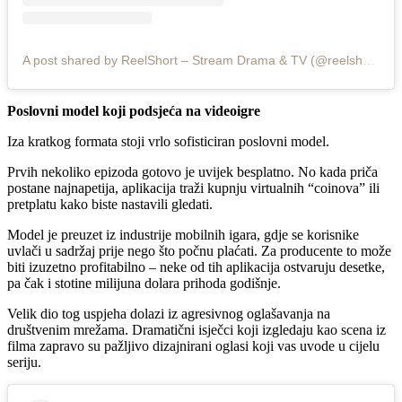
A post shared by ReelShort – Stream Drama & TV (@reelshortapp)
Poslovni model koji podsjeća na videoigre
Iza kratkog formata stoji vrlo sofisticiran poslovni model.
Prvih nekoliko epizoda gotovo je uvijek besplatno. No kada priča
postane najnapetija, aplikacija traži kupnju virtualnih “coinova” ili
pretplatu kako biste nastavili gledati.
Model je preuzet iz industrije mobilnih igara, gdje se korisnike
uvlači u sadržaj prije nego što počnu plaćati. Za producente to može
biti izuzetno profitabilno – neke od tih aplikacija ostvaruju desetke,
pa čak i stotine milijuna dolara prihoda godišnje.
Velik dio tog uspjeha dolazi iz agresivnog oglašavanja na
društvenim mrežama. Dramatični isječci koji izgledaju kao scena iz
filma zapravo su pažljivo dizajnirani oglasi koji vas uvode u cijelu
seriju.