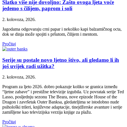
Slatko više nije dovoljno: Zašto ovoga ljeta voće
jedemo s čilijem, paprom i soli
2. kolovoza, 2026.
Jagodama odgovaraju crni papar i nekoliko kapi balzamičnog octa,
dok se dinja može spojiti s pršutom, čilijem i mentom.
Pročitaj
Serije su postale novo ljetno štivo, ali gledamo li ih
još uvijek radi užitka?
2. kolovoza, 2026.
Program za ljeto 2026. dobro pokazuje koliko se granica između
“ljetne zabave” i prestižne televizije izgubila. Uz povratak serije Ted
Lasso, posljednju sezonu The Beara, nove epizode House of the
Dragon i završetak Outer Banksa, gledateljima se istodobno nude
psihološki trileri, književne adaptacije, tinejdžerske avanture i serije
zamišljene kao televizijska verzija knjige za plažu.
Pročitaj