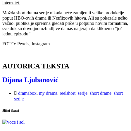
intenzitet.
Možda short drama serije nikada neće zamijeniti velike produkcije
poput HBO-ovih drama ili Netflixovih hitova. Ali su pokazale nešto
važno: publika je spremna gledati priče u potpuno novim formatima,
sve dok su dovoljno uzbudljive da nas natjeraju da kliknemo “još
jednu epizodu”.
FOTO: Pexels, Instagram
AUTORICA TEKSTA
Dijana Ljubanović
dramabox
,
my drama
,
reelshort
,
serije
,
short drame
,
short
serije
Slični članci