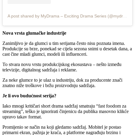
A post shared by MyDrama – Exciting Drama Series (@mydrama.excitingseries)
Nova vrsta glumačke industrije
Zanimljivo je da glumci u tim serijama često nisu poznata imena.
Produkcije su brze, ponekad se cijela sezona snimi u desetak dana, a
cast čine mladi glumci, modeli ili influenceri.
To stvara novu vrstu produkcijskog ekosustava – nešto između
televizije, digitalnog sadržaja i reklame.
Za neke glumce to je ulaz u industriju, dok za producente znači
znatno niže troškove i bržu proizvodnju sadržaja.
Je li ovo budućnost serija?
Iako mnogi kritičari short drama sadržaj smatraju “fast foodom za
streaming”, teško je ignorirati činjenicu da publika masovno klikće
upravo takav format.
Promijenio se način na koji gledamo sadržaj. Mobitel je postao
primarni ekran, pažnja je kraća, a platforme nagrađuju brzinu i