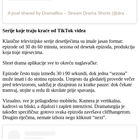
A post shared by DramaBox – Stream Drama Shorts (@dramabox_official)
Serije koje traju kraće od TikTok videa
Klasične televizijske serije desetljećima su imale jasan format:
epizode od 30 do 60 minuta, sezona od desetak epizoda, produkcija
koja traje mjesecima.
Short drama aplikacije sve to okreću naglavačke.
Epizode često traju između 30 i 90 sekundi, dok jedna “sezona”
može imati i do stotinu epizoda. Umjesto da gledatelj provede večer
pred televizorom, sadržaj je dizajniran za kratke pauze: dok čekate
tramvaj, stojite u redu ili skrolate prije spavanja.
Vizualno, sve je prilagođeno mobitelu. Kamera je vertikalna,
kadrovi su bliski, a dijalozi i zapleti intenzivni. Dramaturgija je
također specifična: gotovo svaka epizoda završava cliffhangerom.
Drugim riječima, nemate izbora nego kliknuti “next”.