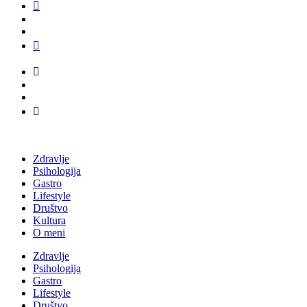
Zdravlje
Psihologija
Gastro
Lifestyle
Društvo
Kultura
O meni
Zdravlje
Psihologija
Gastro
Lifestyle
Društvo