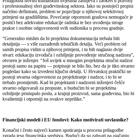
Prilagodba novim klimatskim uvjetima zahtijeva i zaokret u pravnoj
i profesionalnoj sferi građevinskog sektora. Iako su postojeći propisi
načelno definirani, problem se pojavljuje u njihovoj selektivnoj
primjeni na gradilištima. Povećanje otpornosti gradova nemoguće je
postići bez adekvatne edukacije radnika te bez uvođenja stroge
prakse i osobne odgovornosti svih sudionika u procesu gradnje.
“Generalno mislim da bi projektna dokumentacija trebala biti
detaljnija — s više razrađenih tehničkih detalja. Veći problem od
samih propisa vidim u njihovoj primjeni, i tu bih naglasio dvije
stvari: edukaciju izvođača i ozbiljnije provođenje stručnog nadzora”,
otvoren je inženjer. “Još uvijek u mnogim projektima stručni nadzor
postoji samo na papiru — potpisuje se bilo što, bez da je itko stvarno
pogledao kako su izvedeni ključni detalji. U Hrvatskoj praktički ne
postoji stvarna odgovornost za projektiranje i nadzor, i to bi se
trebalo promijeniti. Kad bi projektanti i nadzorni inženjeri češće
stvarno odgovarali za propuste, u budućim bi se projektima
ozbiljnije pristupalo poslu, a krajnji proizvod, sama građevina, bio bi
kvalitetniji i otporniji na ovakve neprilike.”
Financijski modeli i EU fondovi: Kako motivirati suvlasnike?
Konačni i često najveći kamen spoticanja u procesu prilagodbe
zgrada jesu financijska sredstva. Budući da su zahvati na ojačanju