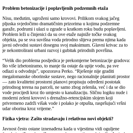
Problem betonizacije i poplavljenih podzemnih etaža
Nisu, međutim, ugroženi samo krovovi. Prilikom svakog jačeg
pljuska svjedočimo dramatičnim prizorima u kojima podzemne
garaže, podrumi i ulazi u zgrade u kratkom roku budu poplavljeni.
Problem leži u činjenici da su ove etaže najniže točke svakog
objekta, pa se sva suvišna voda prirodno slijeva prema njima kada
javni odvodni sustavi dosegnu svoj maksimum. Glavni krivac za to
je nekontrolirani urbani razvoj i gubitak prirodnih površina.
“Velik dio problema posljedica je prekomjerne betonizacije gradova:
što više izbetoniramo, to manje tla ostaje da upije vodu, pa sve
odlazi u odvodnju”, upozorava Perko. “Rješenje nije graditi
megalomanske oborinske sustave, nego racionalnije planirati prostor
— zato kvalitetni prostorni planovi propisuju određeni postotak
prirodnog terena na parceli, ne samo zbog zelenila, već i da se dio
vode procijedi kroz tlo umjesto u kanalizaciju. Sličnu logiku nude i
moderni zeleni krovovi s drenažno-retencijskim slojem koji
privremeno zadrži višak vode i polako je otpušta, raspršujući vršni
udar oborina kroz vrijeme.”
Fizika vjetra: Zašto stradavaju i relativno novi objekti?
Javnost često ostane iznenađena kada u vijestima vidi oguljene