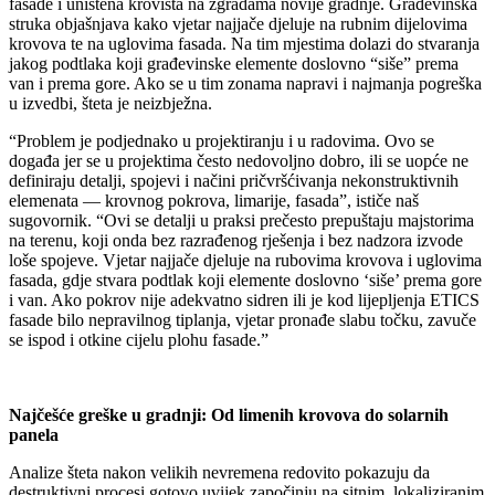
fasade i uništena krovišta na zgradama novije gradnje. Građevinska
struka objašnjava kako vjetar najjače djeluje na rubnim dijelovima
krovova te na uglovima fasada. Na tim mjestima dolazi do stvaranja
jakog podtlaka koji građevinske elemente doslovno “siše” prema
van i prema gore. Ako se u tim zonama napravi i najmanja pogreška
u izvedbi, šteta je neizbježna.
“Problem je podjednako u projektiranju i u radovima. Ovo se
događa jer se u projektima često nedovoljno dobro, ili se uopće ne
definiraju detalji, spojevi i načini pričvršćivanja nekonstruktivnih
elemenata — krovnog pokrova, limarije, fasada”, ističe naš
sugovornik. “Ovi se detalji u praksi prečesto prepuštaju majstorima
na terenu, koji onda bez razrađenog rješenja i bez nadzora izvode
loše spojeve. Vjetar najjače djeluje na rubovima krovova i uglovima
fasada, gdje stvara podtlak koji elemente doslovno ‘siše’ prema gore
i van. Ako pokrov nije adekvatno sidren ili je kod lijepljenja ETICS
fasade bilo nepravilnog tiplanja, vjetar pronađe slabu točku, zavuče
se ispod i otkine cijelu plohu fasade.”
Najčešće greške u gradnji: Od limenih krovova do solarnih
panela
Analize šteta nakon velikih nevremena redovito pokazuju da
destruktivni procesi gotovo uvijek započinju na sitnim, lokaliziranim