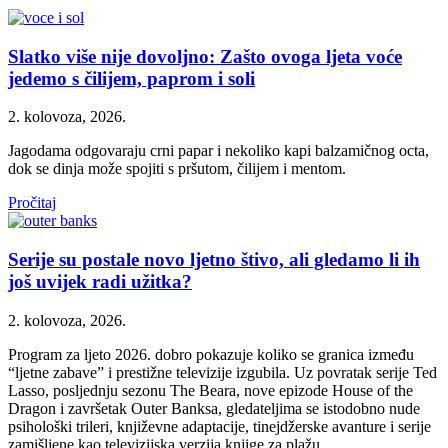
Slatko više nije dovoljno: Zašto ovoga ljeta voće
jedemo s čilijem, paprom i soli
2. kolovoza, 2026.
Jagodama odgovaraju crni papar i nekoliko kapi balzamičnog octa,
dok se dinja može spojiti s pršutom, čilijem i mentom.
Pročitaj
Serije su postale novo ljetno štivo, ali gledamo li ih
još uvijek radi užitka?
2. kolovoza, 2026.
Program za ljeto 2026. dobro pokazuje koliko se granica između
“ljetne zabave” i prestižne televizije izgubila. Uz povratak serije Ted
Lasso, posljednju sezonu The Beara, nove epizode House of the
Dragon i završetak Outer Banksa, gledateljima se istodobno nude
psihološki trileri, književne adaptacije, tinejdžerske avanture i serije
zamišljene kao televizijska verzija knjige za plažu.