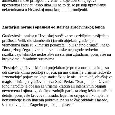
arhitektura može prilagoditi vremenu koje dolazi. Njegova
upozorenja i savjeti jasno ukazuju na to da se pristup upravljanju
nekretninama u Hrvatskoj mora korjenito promijeniti.
Zastarjele norme i opasnost od starijeg građevinskog fonda
Građevinska praksa u Hrvatskoj suočava se s ozbiljnim nasljeđem
prošlosti. Velik dio stambenih i javnih objekata građen je u
vremenima kada su klimatski pokazatelji bili znatno drugačiji nego
danas, zbog čega suvremene vremenske nepogode redovito
razotkrivaju tehničke nedostatke na starijim zgradama, ponajviše na
krovovima i fasadnim sustavima.
“Postojeći građevinski fond projektiran je prema normama koje su
odražavale klimu prošlog stoljeća, pa nas današnje vrijeme redovito
‘iznenađuje’ pojavama koje statistički više nisu iznimka”, objašnjava
magistar inženjer građevinarstva Saša Perko. “Stariji i neodržavani
fond naročito je opasan za vrijeme kratkih ali intenzivnih olujnih
nevremena kojima svjedočimo zadnjih par ljeta zbog loših tehničkih
detalja, ponajviše krovova i fasada, letjeli su crijepovi i kompletne
konstrukcije lakih limenih pokrova, pa su se čak otkidale i fasade,
što smo vidjeli u Zagrebu prije koji mjesec.”