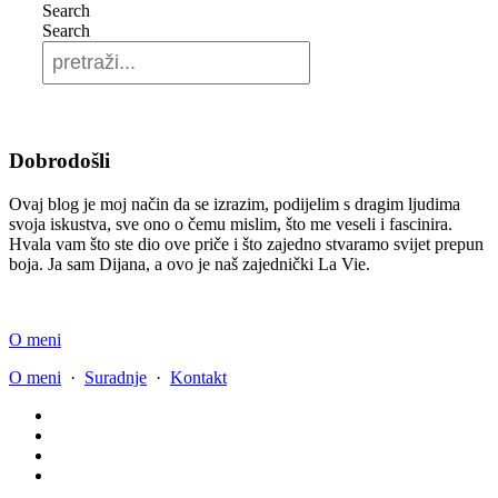
Search
Search
Dobrodošli
Ovaj blog je moj način da se izrazim, podijelim s dragim ljudima
svoja iskustva, sve ono o čemu mislim, što me veseli i fascinira.
Hvala vam što ste dio ove priče i što zajedno stvaramo svijet prepun
boja. Ja sam Dijana, a ovo je naš zajednički La Vie.
O meni
O meni
·
Suradnje
·
Kontakt