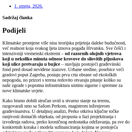
1. srpnja, 2026.
Sadržaj članka
Podijeli
Klimatske promjene više nisu teorijska prijetnja daleke budućnosti,
već realnost koja svakog ljeta iznova pogađa Hrvatsku. Sve češći i
intenzivniji vremenski ekstremi –
od razornih olujnih vjetrova
koji u nekoliko minuta odnose krovove do silovitih pljuskova
koji ulice pretvaraju u bujice
– stavljaju postojeći građevinski
fond pred dosad neviđene izazove. Urbane sredine, posebice veći
gradovi poput Zagreba, postaju prva crta obrane od ekoloških
nepogoda, no prizori s terena redovito otvaraju pitanje koliko su
naše zgrade i popratna infrastruktura uistinu sigurne i spremne za
nove klimatske uvjete.
Kako bismo dobili stručan uvid u stvarno stanje na terenu,
razgovarali smo sa Sašom Perkom, magistrom inženjerom
građevinarstva. U detaljnoj analizi, Perko otkriva ključne točke
ranjivosti domaćih objekata, od propusta u fazi projektiranja i
izvođenja radova, preko kroničnog nedostatka održavanja, pa sve do
konkretnih koraka i modela sufinanciranja kojima se postojeća