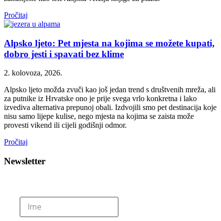
Pročitaj
Alpsko ljeto: Pet mjesta na kojima se možete kupati,
dobro jesti i spavati bez klime
2. kolovoza, 2026.
Alpsko ljeto možda zvuči kao još jedan trend s društvenih mreža, ali
za putnike iz Hrvatske ono je prije svega vrlo konkretna i lako
izvediva alternativa prepunoj obali. Izdvojili smo pet destinacija koje
nisu samo lijepe kulise, nego mjesta na kojima se zaista može
provesti vikend ili cijeli godišnji odmor.
Pročitaj
Newsletter