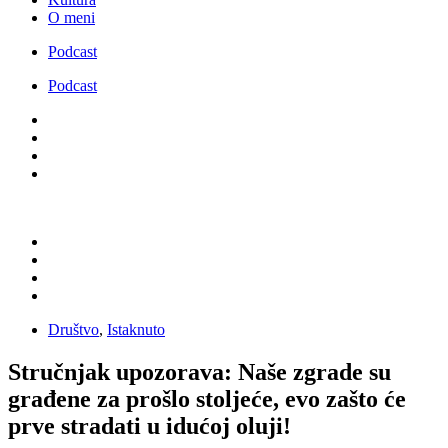
O meni
Podcast
Podcast
Društvo
,
Istaknuto
Stručnjak upozorava: Naše zgrade su
građene za prošlo stoljeće, evo zašto će
prve stradati u idućoj oluji!