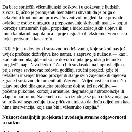
Da bi se spriječili višemilijunski troškovi i ugrožavanje ljudskih
života, ključno je promijeniti mentalitet i shvatiti da je briga o
nekretnini kontinuirani proces. Preventivni pregledi koje provode
ovlaštene osobe omogućuju prepoznavanje skrivenih mana – poput
korozije armaturnih šipki, propadanja hidroizolacijskih slojeva ili
ranih kapilarnih napuknuća – prije nego što ih ekstremni vremenski
uvjeti pretvore u katastrofu.
“Ključ je u redovitom i sustavnom održavanju, koje se kod nas još
uvijek prečesto doživljava kao namet, a zapravo je nužnost — kao i
kod automobila, gdje nitko ne dovodi u pitanje godišnji tehnički
pregled”, naglašava Perko. “Zato bih suvlasnicima i upraviteljima
prije svega savjetovao redoviti godišnji stručni pregled, gdje bi
ovlašteni inženjer trebao procijeniti stanje svih zajedničkih dijelova
zgrade i sustavno dokumentirati oštećenja. Vrijednost je u tome što
takav pregled dijagnosticira probleme dok su još nevidljivi —
početne pukotine, koroziju armature, degradaciju hidroizolacije ili
vlagu u podrumu. Na temelju nalaza izrađuje se plan održavanja, pa
se troškovi raspoređuju kroz pričuvu umjesto da dođu odjednom kao
hitna intervencija, koja zna biti i višestruko skuplja.”
Nužnost detaljnijih projekata i uvođenja stvarne odgovornosti
u nadzor