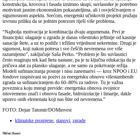
konstrukcija, krovova i fasada iznimno skupi, suvlasnike je potrebno
motivirati jasnim ekonomskim pokazateljima, ali i osvješćivanjem o
sigurnosnom aspektu. Srećom, energetski učinkoviti projekti pružaju
izvrsnu priliku da se jednim potezom riješi više problema.
“Najbolja motivacija je kombinacija dvaju argumenata. Prvi je
financijski: ulaganje u zgradu je danas višestruko jeftinije od kasnije
sanacije štete, a uz to podiže i tržišnu vrijednost nekretnine. Drugi je
sigurnost, koji nakon potresa i sve češćih nevremena sve više
razumijemo”, zaključuje Saša Perko. “Problem je što suvlasnici
često reagiraju tek kad šteta nastane, pa je tu ključna edukacija da je
pričuva alat za plansko ulaganje, a ne samo za pokrivanje režija.
Modeli sufinanciranja postoje i nisu zanemarivi — kroz NPOO i EU
fondove raspisivani su pozivi za energetsku obnovu višestambenih
zgrada sa sufinanciranjem do 60–80% za radove. Tu je važna
poveznica koju mnogi previde: energetska obnova ovojnice
istovremeno znači i obnovu fasade, hidroizolacije i limarije, dakle
upravo onih elemenata koji nas štite od nevremena.”
FOTO: Dejan Tatomir/DOMinvest
klimatske promjene
,
stanovi
,
zgrade
Slični članci