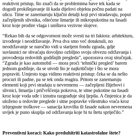
reaktivni pristup, što znači da se problemima bave tek kada se
dogodi prokišnjavanje ili kada dijelovi objekta počnu padati na
ulicu. Time se zanemaruju ključni detalji koji prvi stradavaju, poput
začepljenih slivnika, oštećene limarije ili mikropukotina na fasadi
kroz koje prodire vlaga i uništava vezivne slojeve.
“Rekao bih da se odgovornost može svesti na tri faktora: arhitekturu,
izvođenje i neodržavanje. Prva dva smo već dotaknuli, no
neodržavanje se naročito vidi u starijem fondu zgrada, gdje
suvlasnici ne shvaćaju dovoljno ozbiljno svoju obvezu održavanja i
provođenja redovitih godišnjih pregleda”, upozorava ovaj stručnjak.
“Zgrada je kao automobil — mora proći ‘tehnički pregled’ barem
jednom godišnje, da se utvrdi što je najkritičnije i što se mora
popraviti. Umjesto toga vidimo reaktivni pristup: čeka se da nešto
procuri ili padne, pa se tek onda reagira. Pritom se zanemaruju
elementi koji prvi stradaju u nevremenu — začepljeni žlijebovi i
slivnici, limarija i pričvršćenja pokrova, te sitne pukotine na fasadi
kroz koje voda uđe i iznutra razgrađuje sloj ljepila. A činjenica je da
uloženo u redovite preglede i sitne popravke višestruko vraća kroz
izbjegnute troškove — sanacija krovišta ili fasade nakon nevremena
uvijek je puno skuplja od održavanja koje bi tu štetu spriječilo.”
Preventivni koraci: Kako preduhitriti katastrofalne štete?