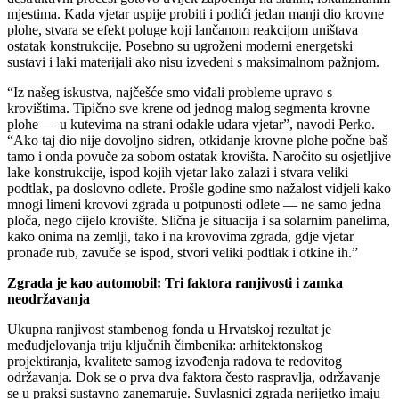
mjestima. Kada vjetar uspije probiti i podići jedan manji dio krovne
plohe, stvara se efekt poluge koji lančanom reakcijom uništava
ostatak konstrukcije. Posebno su ugroženi moderni energetski
sustavi i laki materijali ako nisu izvedeni s maksimalnom pažnjom.
“Iz našeg iskustva, najčešće smo viđali probleme upravo s
krovištima. Tipično sve krene od jednog malog segmenta krovne
plohe — u kutevima na strani odakle udara vjetar”, navodi Perko.
“Ako taj dio nije dovoljno sidren, otkidanje krovne plohe počne baš
tamo i onda povuče za sobom ostatak krovišta. Naročito su osjetljive
lake konstrukcije, ispod kojih vjetar lako zalazi i stvara veliki
podtlak, pa doslovno odlete. Prošle godine smo nažalost vidjeli kako
mnogi limeni krovovi zgrada u potpunosti odlete — ne samo jedna
ploča, nego cijelo krovište. Slična je situacija i sa solarnim panelima,
kako onima na zemlji, tako i na krovovima zgrada, gdje vjetar
pronađe rub, zavuče se ispod, stvori veliki podtlak i otkine ih.”
Zgrada je kao automobil: Tri faktora ranjivosti i zamka
neodržavanja
Ukupna ranjivost stambenog fonda u Hrvatskoj rezultat je
međudjelovanja triju ključnih čimbenika: arhitektonskog
projektiranja, kvalitete samog izvođenja radova te redovitog
održavanja. Dok se o prva dva faktora često raspravlja, održavanje
se u praksi sustavno zanemaruje. Suvlasnici zgrada nerijetko imaju