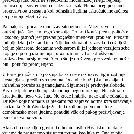
predvidljivost, onda ne svjedočimo modernizaciji nego regresiji
prerušenoј u suvremeni menadžerski jezik. Nema ničeg posebno
progresivnog u sustavu koji odraslim ljudima uskraćuje mogućnost
da planiraju vlastiti život.
Pa ipak, ova priča ne mora završiti ogorčeno. Može završiti
otrežnjujuće, što je mnogo korisnije. Jer prvi korak prema političkoj
i osobnoj jasnoći jest prestati pogrešno imenovati problem. Prekarni
rad nije lekcija iz karaktera. Nije individualni izazov koji ćeš riješiti
boljim planerom, dodatnim webinarom ili još jednom verzijom sebe
koja je otpornija, smirenija i organiziranija. To je društveno
proizvedena nesigurnost. A ono što je društveno proizvedeno može
biti i politički promijenjeno.
U tome je možda i najvažnija točka cijele rasprave. Sigurnost nije
nostalgija za prošlim vremenima. Ona nije buržujska fantazija ni
infantilna potreba za garancijama. Sigurnost je preduvjet slobode.
Bez nje ljudi ne odlučuju slobodnije nego opreznije. Ne riskiraju
kreativnije, nego više šute. Ne grade hrabrije, nego dulje odgađaju.
Društvo koje normalizira prekarni rad zapravo normalizira sužavanje
horizonta. A društvo koje želi biti ozbiljno, pravedno i iole
demokratsko mora ljudima ponuditi više od pukog preživljavanja
između dva ugovora.
Ako želimo ozbiljno govoriti o budućnosti u Hrvatskoj, onda je
vrijeme da prestanemo sigurnost tretirati kao luksuz. Ona to nije.