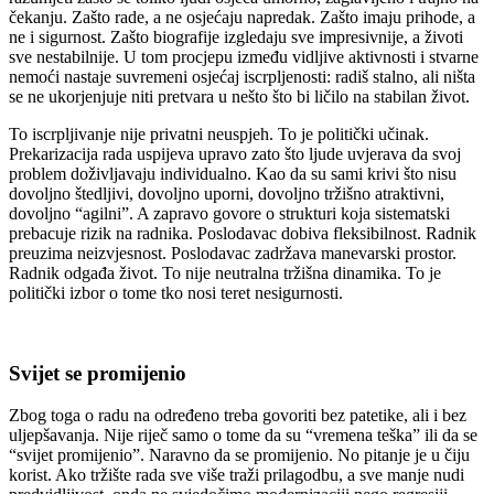
čekanju. Zašto rade, a ne osjećaju napredak. Zašto imaju prihode, a
ne i sigurnost. Zašto biografije izgledaju sve impresivnije, a životi
sve nestabilnije. U tom procjepu između vidljive aktivnosti i stvarne
nemoći nastaje suvremeni osjećaj iscrpljenosti: radiš stalno, ali ništa
se ne ukorjenjuje niti pretvara u nešto što bi ličilo na stabilan život.
To iscrpljivanje nije privatni neuspjeh. To je politički učinak.
Prekarizacija rada uspijeva upravo zato što ljude uvjerava da svoj
problem doživljavaju individualno. Kao da su sami krivi što nisu
dovoljno štedljivi, dovoljno uporni, dovoljno tržišno atraktivni,
dovoljno “agilni”. A zapravo govore o strukturi koja sistematski
prebacuje rizik na radnika. Poslodavac dobiva fleksibilnost. Radnik
preuzima neizvjesnost. Poslodavac zadržava manevarski prostor.
Radnik odgađa život. To nije neutralna tržišna dinamika. To je
politički izbor o tome tko nosi teret nesigurnosti.
Svijet se promijenio
Zbog toga o radu na određeno treba govoriti bez patetike, ali i bez
uljepšavanja. Nije riječ samo o tome da su “vremena teška” ili da se
“svijet promijenio”. Naravno da se promijenio. No pitanje je u čiju
korist. Ako tržište rada sve više traži prilagodbu, a sve manje nudi