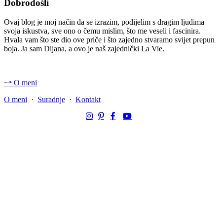
Dobrodošli
Ovaj blog je moj način da se izrazim, podijelim s dragim ljudima
svoja iskustva, sve ono o čemu mislim, što me veseli i fascinira.
Hvala vam što ste dio ove priče i što zajedno stvaramo svijet prepun
boja. Ja sam Dijana, a ovo je naš zajednički La Vie.
O meni
O meni
·
Suradnje
·
Kontakt