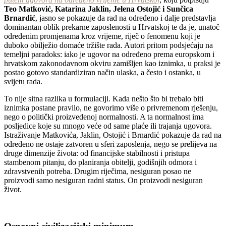
Teo Matković, Katarina Jaklin, Jelena Ostojić i Sunčica
Brnardić
, jasno se pokazuje da rad na određeno i dalje predstavlja
dominantan oblik prekarne zaposlenosti u Hrvatskoj te da je, unatoč
određenim promjenama kroz vrijeme, riječ o fenomenu koji je
duboko obilježio domaće tržište rada. Autori pritom podsjećaju na
temeljni paradoks: iako je ugovor na određeno prema europskom i
hrvatskom zakonodavnom okviru zamišljen kao iznimka, u praksi je
postao gotovo standardiziran način ulaska, a često i ostanka, u
svijetu rada.
To nije sitna razlika u formulaciji. Kada nešto što bi trebalo biti
iznimka postane pravilo, ne govorimo više o privremenom rješenju,
nego o politički proizvedenoj normalnosti. A ta normalnost ima
posljedice koje su mnogo veće od same plaće ili trajanja ugovora.
Istraživanje Matkovića, Jaklin, Ostojić i Brnardić pokazuje da rad na
određeno ne ostaje zatvoren u sferi zaposlenja, nego se prelijeva na
druge dimenzije života: od financijske stabilnosti i pristupa
stambenom pitanju, do planiranja obitelji, godišnjih odmora i
zdravstvenih potreba. Drugim riječima, nesiguran posao ne
proizvodi samo nesiguran radni status. On proizvodi nesiguran
život.