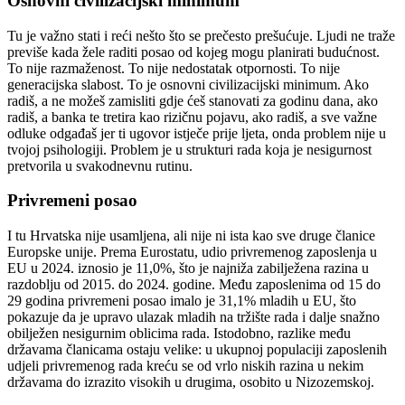
Osnovni civilizacijski minimum
Tu je važno stati i reći nešto što se prečesto prešućuje. Ljudi ne traže
previše kada žele raditi posao od kojeg mogu planirati budućnost.
To nije razmaženost. To nije nedostatak otpornosti. To nije
generacijska slabost. To je osnovni civilizacijski minimum. Ako
radiš, a ne možeš zamisliti gdje ćeš stanovati za godinu dana, ako
radiš, a banka te tretira kao rizičnu pojavu, ako radiš, a sve važne
odluke odgađaš jer ti ugovor istječe prije ljeta, onda problem nije u
tvojoj psihologiji. Problem je u strukturi rada koja je nesigurnost
pretvorila u svakodnevnu rutinu.
Privremeni posao
I tu Hrvatska nije usamljena, ali nije ni ista kao sve druge članice
Europske unije. Prema Eurostatu, udio privremenog zaposlenja u
EU u 2024. iznosio je 11,0%, što je najniža zabilježena razina u
razdoblju od 2015. do 2024. godine. Među zaposlenima od 15 do
29 godina privremeni posao imalo je 31,1% mladih u EU, što
pokazuje da je upravo ulazak mladih na tržište rada i dalje snažno
obilježen nesigurnim oblicima rada. Istodobno, razlike među
državama članicama ostaju velike: u ukupnoj populaciji zaposlenih
udjeli privremenog rada kreću se od vrlo niskih razina u nekim
državama do izrazito visokih u drugima, osobito u Nizozemskoj.