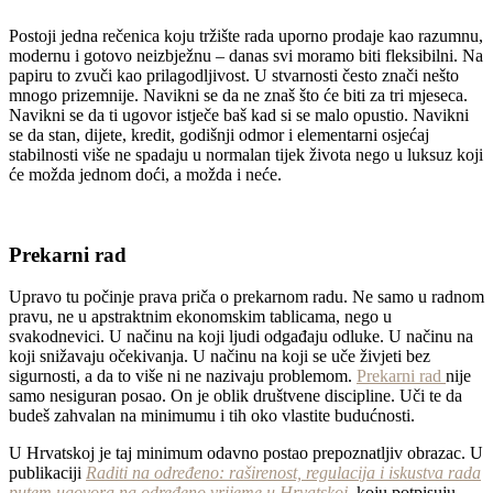
Postoji jedna rečenica koju tržište rada uporno prodaje kao razumnu,
modernu i gotovo neizbježnu – danas svi moramo biti fleksibilni. Na
papiru to zvuči kao prilagodljivost. U stvarnosti često znači nešto
mnogo prizemnije. Navikni se da ne znaš što će biti za tri mjeseca.
Navikni se da ti ugovor istječe baš kad si se malo opustio. Navikni
se da stan, dijete, kredit, godišnji odmor i elementarni osjećaj
stabilnosti više ne spadaju u normalan tijek života nego u luksuz koji
će možda jednom doći, a možda i neće.
Prekarni rad
Upravo tu počinje prava priča o prekarnom radu. Ne samo u radnom
pravu, ne u apstraktnim ekonomskim tablicama, nego u
svakodnevici. U načinu na koji ljudi odgađaju odluke. U načinu na
koji snižavaju očekivanja. U načinu na koji se uče živjeti bez
sigurnosti, a da to više ni ne nazivaju problemom.
Prekarni rad
nije
samo nesiguran posao. On je oblik društvene discipline. Uči te da
budeš zahvalan na minimumu i tih oko vlastite budućnosti.
U Hrvatskoj je taj minimum odavno postao prepoznatljiv obrazac. U
publikaciji
Raditi na određeno: raširenost, regulacija i iskustva rada
putem ugovora na određeno vrijeme u Hrvatskoj
, koju potpisuju