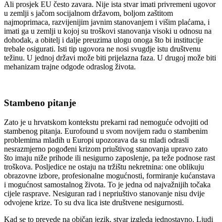
Ali prosjek EU često zavara. Nije ista stvar imati privremeni ugovor
u zemlji s jačom socijalnom državom, boljom zaštitom
najmoprimaca, razvijenijim javnim stanovanjem i višim plaćama, i
imati ga u zemlji u kojoj su troškovi stanovanja visoki u odnosu na
dohodak, a obitelj i dalje preuzima ulogu onoga što bi institucije
trebale osigurati. Isti tip ugovora ne nosi svugdje istu društvenu
težinu. U jednoj državi može biti prijelazna faza. U drugoj može biti
mehanizam trajne odgode odraslog života.
Stambeno pitanje
Zato je u hrvatskom kontekstu prekarni rad nemoguće odvojiti od
stambenog pitanja. Eurofound u svom novijem radu o stambenim
problemima mladih u Europi upozorava da su mladi odrasli
nesrazmjerno pogođeni krizom priuštivog stanovanja upravo zato
što imaju niže prihode ili nesigurno zaposlenje, pa teže podnose rast
troškova. Posljedice ne ostaju na tržištu nekretnina: one oblikuju
obrazovne izbore, profesionalne mogućnosti, formiranje kućanstava
i mogućnost samostalnog života. To je jedna od najvažnijih točaka
cijele rasprave. Nesiguran rad i nepriuštivo stanovanje nisu dvije
odvojene krize. To su dva lica iste društvene nesigurnosti.
Kad se to prevede na običan jezik, stvar izgleda jednostavno. Ljudi