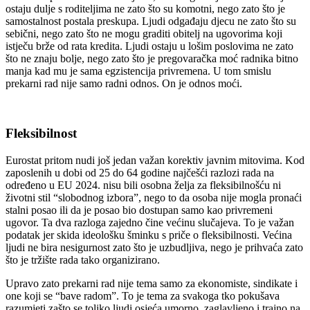
ostaju dulje s roditeljima ne zato što su komotni, nego zato što je
samostalnost postala preskupa. Ljudi odgađaju djecu ne zato što su
sebični, nego zato što ne mogu graditi obitelj na ugovorima koji
istječu brže od rata kredita. Ljudi ostaju u lošim poslovima ne zato
što ne znaju bolje, nego zato što je pregovaračka moć radnika bitno
manja kad mu je sama egzistencija privremena. U tom smislu
prekarni rad nije samo radni odnos. On je odnos moći.
Fleksibilnost
Eurostat pritom nudi još jedan važan korektiv javnim mitovima. Kod
zaposlenih u dobi od 25 do 64 godine najčešći razlozi rada na
određeno u EU 2024. nisu bili osobna želja za fleksibilnošću ni
životni stil “slobodnog izbora”, nego to da osoba nije mogla pronaći
stalni posao ili da je posao bio dostupan samo kao privremeni
ugovor. Ta dva razloga zajedno čine većinu slučajeva. To je važan
podatak jer skida ideološku šminku s priče o fleksibilnosti. Većina
ljudi ne bira nesigurnost zato što je uzbudljiva, nego je prihvaća zato
što je tržište rada tako organizirano.
Upravo zato prekarni rad nije tema samo za ekonomiste, sindikate i
one koji se “bave radom”. To je tema za svakoga tko pokušava
razumjeti zašto se toliko ljudi osjeća umorno, zaglavljeno i trajno na