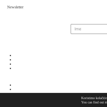
Newsletter
Koristimo kolačiće
© 2026
LaVie
·
Pravila privatnosti
You can find out m