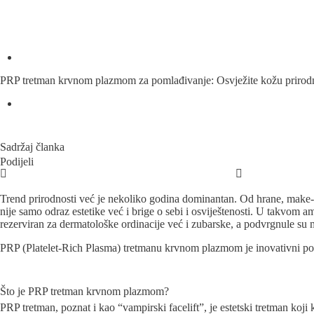
PRP tretman krvnom plazmom za pomlađivanje: Osvježite kožu priro
Sadržaj članka
Podijeli
Trend prirodnosti već je nekoliko godina dominantan. Od hrane, make-u
nije samo odraz estetike već i brige o sebi i osviještenosti. U takvom
rezerviran za dermatološke ordinacije već i zubarske, a podvrgnule su 
PRP (Platelet-Rich Plasma) tretmanu krvnom plazmom je inovativni post
Što je PRP tretman krvnom plazmom?
PRP tretman, poznat i kao “vampirski facelift”, je estetski tretman koji