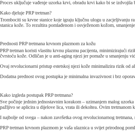
Proces uključuje vađenje uzorka krvi, obradu krvi kako bi se izdvojila
Kako djeluje PRP tretman?
Trombociti su krvne stanice koje igraju ključnu ulogu u zacjeljivanju r
stanica kože. To rezultira pomlađenom i osvježenom kožom, smanjenjem
Prednosti PRP tretmana krvnom plazmom za kožu
PRP tretman koristi vlastitu krvnu plazmu pacijenta, minimizirajući rizik
čvrstoću kože. Odličan je u anti-aging njezi jer pomaže u smanjenju vidlj
Ovaj revolucionarni pristup estetskoj njezi kože minimalizira rizik od ale
Dodatna prednost ovog postupka je minimalna invazivnost i brz oporavak
Kako izgleda postupak PRP tretmana?
Sve počinje jednim jednostavnim korakom – uzimanjem malog uzorka kr
pažljivo se aplicira u dijelove lica, vrata ili dekoltea. Ovim tretmanom 
I najbolje od svega – nakon završetka ovog revolucionarnog tretmana,
PRP tretman krvnom plazmom je vaša ulaznica u svijet prirodnog pomla