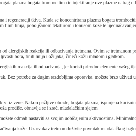
 bogata plazma bogata trombocitima te injektiranje ove plazme natrag u 
ana i regeneraciji tkiva. Kada se koncentrirana plazma bogata trombociti
 finih linija, poboljšanom teksturom i tonusom kože te ujednačavanje
 od alergijskih reakcija ili odbacivanja tretmana. Ovim se tretmanom poti
ivosti bora, finih linija i ožiljaka, čineći kožu mlađom i glatkom.
rgijskih reakcija ili odbacivanja, jer koristi prirodne elemente vašeg tije
. Bez potrebe za dugim razdobljima oporavka, možete brzo uživati u rez
vi iz vene. Nakon pažljive obrade, bogata plazma, ispunjena korisnim
koža prodiše, obnavlja se i zrači mladalačkim sjajem.
 možete odmah nastaviti sa svojim uobičajenim aktivnostima. Minimalno
đivanja kože. Uz ovakav tretman doživite povratak mladalačkog izgled