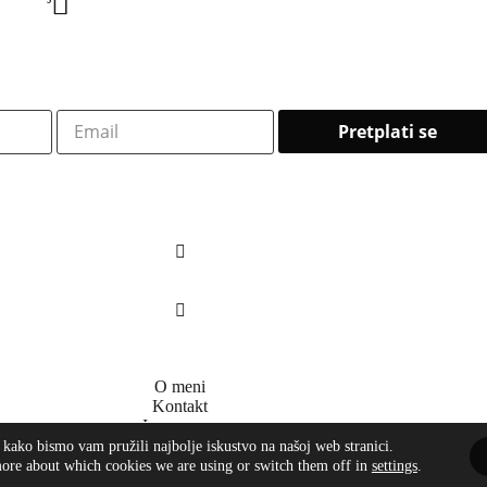
O meni
Kontakt
Impressum
 kako bismo vam pružili najbolje iskustvo na našoj web stranici.
ore about which cookies we are using or switch them off in
settings
.