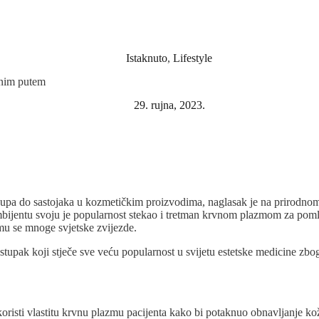
Istaknuto
,
Lifestyle
dnim putem
29. rujna, 2023.
pa do sastojaka u kozmetičkim proizvodima, naglasak je na prirodnom. 
 ambijentu svoju je popularnost stekao i tretman krvnom plazmom za pom
mu se mnoge svjetske zvijezde.
upak koji stječe sve veću popularnost u svijetu estetske medicine zbo
 koristi vlastitu krvnu plazmu pacijenta kako bi potaknuo obnavljanje ko