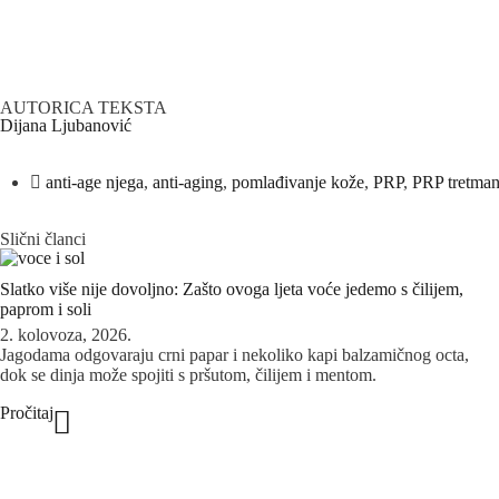
AUTORICA TEKSTA
Dijana Ljubanović
anti-age njega
,
anti-aging
,
pomlađivanje kože
,
PRP
,
PRP tretma
Slični članci
Slatko više nije dovoljno: Zašto ovoga ljeta voće jedemo s čilijem,
paprom i soli
2. kolovoza, 2026.
Jagodama odgovaraju crni papar i nekoliko kapi balzamičnog octa,
dok se dinja može spojiti s pršutom, čilijem i mentom.
Pročitaj