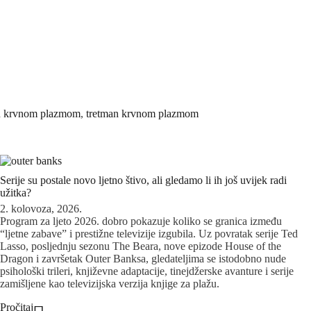
n krvnom plazmom
,
tretman krvnom plazmom
Serije su postale novo ljetno štivo, ali gledamo li ih još uvijek radi
užitka?
2. kolovoza, 2026.
Program za ljeto 2026. dobro pokazuje koliko se granica između
“ljetne zabave” i prestižne televizije izgubila. Uz povratak serije Ted
Lasso, posljednju sezonu The Beara, nove epizode House of the
Dragon i završetak Outer Banksa, gledateljima se istodobno nude
psihološki trileri, književne adaptacije, tinejdžerske avanture i serije
zamišljene kao televizijska verzija knjige za plažu.
Pročitaj