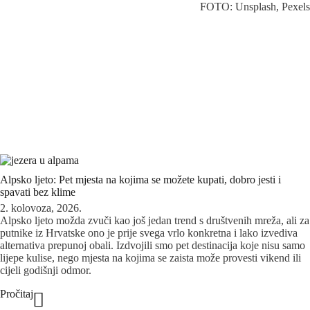
FOTO: Unsplash, Pexels
Alpsko ljeto: Pet mjesta na kojima se možete kupati, dobro jesti i
spavati bez klime
2. kolovoza, 2026.
Alpsko ljeto možda zvuči kao još jedan trend s društvenih mreža, ali za
putnike iz Hrvatske ono je prije svega vrlo konkretna i lako izvediva
alternativa prepunoj obali. Izdvojili smo pet destinacija koje nisu samo
lijepe kulise, nego mjesta na kojima se zaista može provesti vikend ili
cijeli godišnji odmor.
Pročitaj