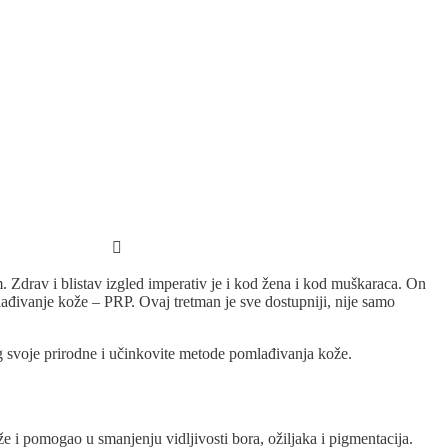
Zdrav i blistav izgled imperativ je i kod žena i kod muškaraca. On
lađivanje kože – PRP. Ovaj tretman je sve dostupniji, nije samo
g svoje prirodne i učinkovite metode pomlađivanja kože.
že i pomogao u smanjenju vidljivosti bora, ožiljaka i pigmentacija.