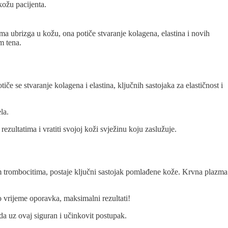
kožu pacijenta.
ma ubrizga u kožu, ona potiče stvaranje kolagena, elastina i novih
m tena.
če se stvaranje kolagena i elastina, ključnih sastojaka za elastičnost i
la.
ultatima i vratiti svojoj koži svježinu koju zaslužuje.
 trombocitima, postaje ključni sastojak pomlađene kože. Krvna plazma
 vrijeme oporavka, maksimalni rezultati!
a uz ovaj siguran i učinkovit postupak.