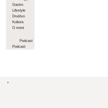
Gastro
Lifestyle
Društvo
Kultura
O meni
Podcast
Podcast
ISTAKNUTO
,
LIFESTYLE
Proširene pore:
Razotkrivanje