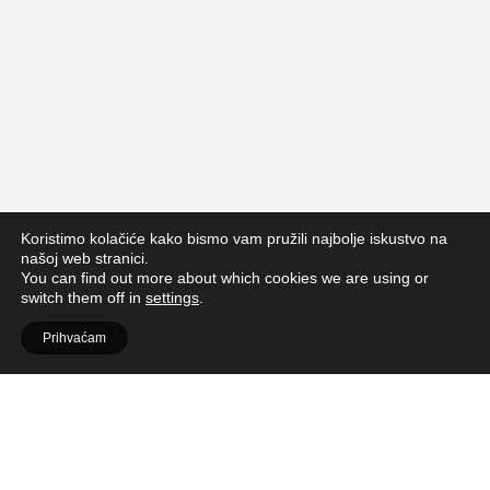
Koristimo kolačiće kako bismo vam pružili najbolje iskustvo na
našoj web stranici.
You can find out more about which cookies we are using or
switch them off in
settings
.
Prihvaćam
SADRŽAJ ČLANKA
PODIJELI