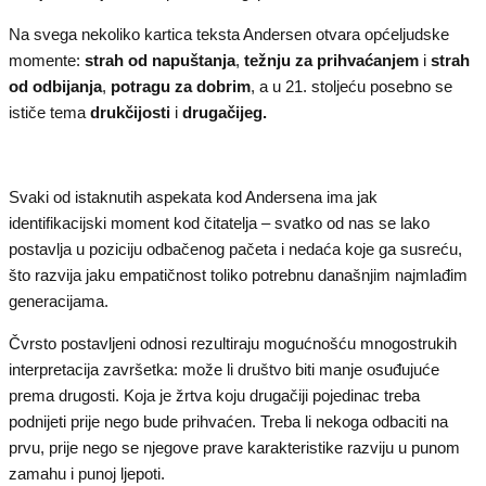
Na svega nekoliko kartica teksta Andersen otvara općeljudske
momente:
strah od napuštanja
,
težnju za prihvaćanjem
i
strah
od odbijanja
,
potragu za dobrim
, a u 21. stoljeću posebno se
ističe tema
drukčijosti
i
drugačijeg.
Svaki od istaknutih aspekata kod Andersena ima jak
identifikacijski moment kod čitatelja – svatko od nas se lako
postavlja u poziciju odbačenog pačeta i nedaća koje ga susreću,
što razvija jaku empatičnost toliko potrebnu današnjim najmlađim
generacijama.
Čvrsto postavljeni odnosi rezultiraju mogućnošću mnogostrukih
interpretacija završetka: može li društvo biti manje osuđujuće
prema drugosti. Koja je žrtva koju drugačiji pojedinac treba
podnijeti prije nego bude prihvaćen. Treba li nekoga odbaciti na
prvu, prije nego se njegove prave karakteristike razviju u punom
zamahu i punoj ljepoti.