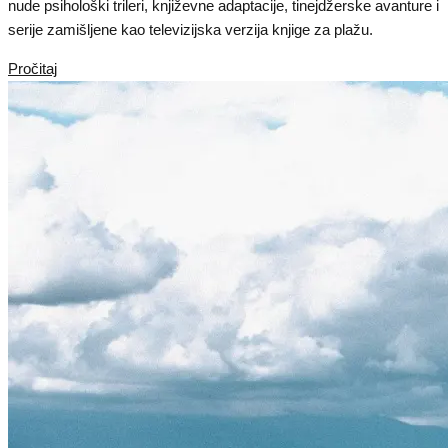
nude psihološki trileri, književne adaptacije, tinejdžerske avanture i
serije zamišljene kao televizijska verzija knjige za plažu.
Pročitaj