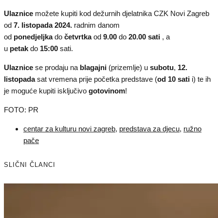
Ulaznice
možete kupiti kod dežurnih djelatnika CZK Novi Zagreb
od
7. listopada 2024.
radnim danom
od
ponedjeljka
do
četvrtka
od
9.00
do
20.00 sati
, a
u
petak
do
15:00
sati.
Ulaznice
se prodaju na
blagajni
(prizemlje) u
subotu
,
12.
listopada
sat vremena prije početka predstave (
od 10 sati
i) te ih
je moguće kupiti isključivo
gotovinom
!
FOTO: PR
centar za kulturu novi zagreb
,
predstava za djecu
,
ružno
pače
SLIČNI ČLANCI