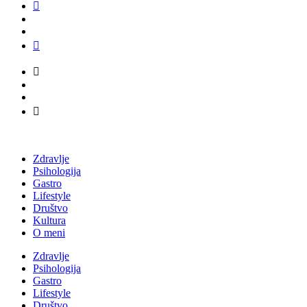
Zdravlje
Psihologija
Gastro
Lifestyle
Društvo
Kultura
O meni
Zdravlje
Psihologija
Gastro
Lifestyle
Društvo