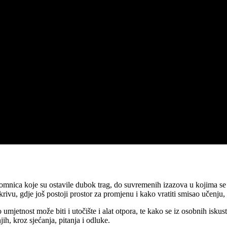
lomnica koje su ostavile dubok trag, do suvremenih izazova u kojima se 
krivu, gdje još postoji prostor za promjenu i kako vratiti smisao učenju, 
umjetnost može biti i utočište i alat otpora, te kako se iz osobnih iskus
jih, kroz sjećanja, pitanja i odluke.