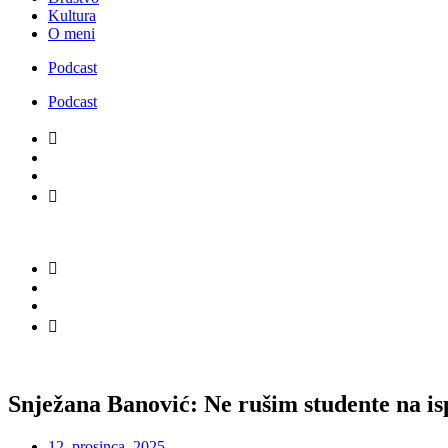
Kultura
O meni
Podcast
Podcast
Snježana Banović: Ne rušim studente na is
12. prosinca, 2025.