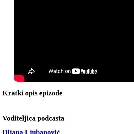
Kratki opis epizode
Voditeljica podcasta
Dijana Ljubanović