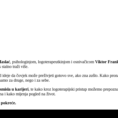
Maslać
, psihologinjom, logoterapeutkinjom i osnivačicom
Viktor Fran
 stalno traži više.
od ideje da čovjek može preživjeti gotovo sve, ako zna
zašto
. Kako pron
 samo za druge, nego i za sebe.
smisla u karijeri
, te kako kroz logoterapijski pristup možemo prepoznat
na i kako mijenja pogled na život.
s pokreće.