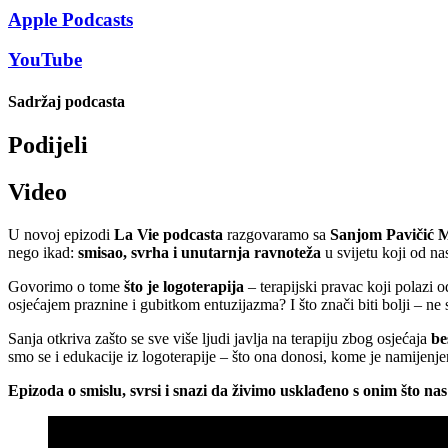
Apple Podcasts
YouTube
Sadržaj podcasta
Podijeli
Video
U novoj epizodi
La Vie podcasta
razgovaramo sa
Sanjom Pavičić 
nego ikad:
smisao, svrha i unutarnja ravnoteža
u svijetu koji od nas
Govorimo o tome
što je logoterapija
– terapijski pravac koji polazi 
osjećajem praznine i gubitkom entuzijazma? I što znači biti bolji – ne
Sanja otkriva zašto se sve više ljudi javlja na terapiju zbog osjećaja
be
smo se i edukacije iz logoterapije – što ona donosi, kome je namijenje
Epizoda o smislu, svrsi i snazi da živimo usklađeno s onim što na