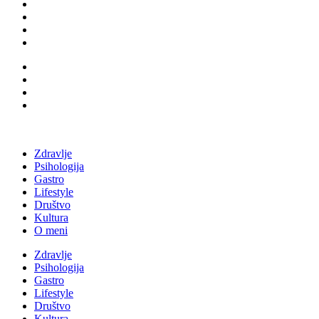
Zdravlje
Psihologija
Gastro
Lifestyle
Društvo
Kultura
O meni
Zdravlje
Psihologija
Gastro
Lifestyle
Društvo
Kultura