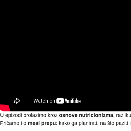
U epizodi prolazimo kroz
osnove nutricionizma
, razli
Pričamo i o
meal prepu
: kako ga planirati, na što pazit