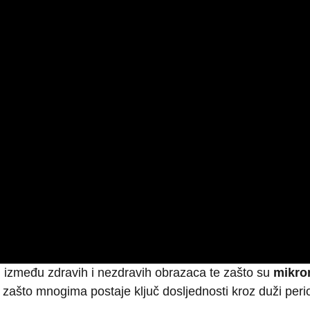
ku između zdravih i nezdravih obrazaca te zašto su
mikron
i i zašto mnogima postaje ključ dosljednosti kroz duži peri