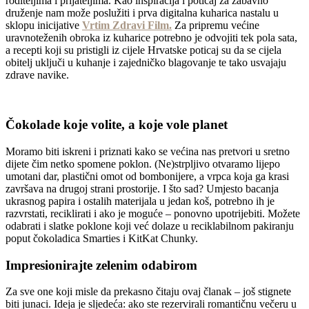
roditeljima i prijateljima. Kao inspiracija i poticaj za zabavno
druženje nam može poslužiti i prva digitalna kuharica nastalu u
sklopu inicijative
Vrtim Zdravi Film.
Za pripremu većine
uravnoteženih obroka iz kuharice potrebno je odvojiti tek pola sata,
a recepti koji su pristigli iz cijele Hrvatske poticaj su da se cijela
obitelj uključi u kuhanje i zajedničko blagovanje te tako usvajaju
zdrave navike.
Čokolade koje volite, a koje vole planet
Moramo biti iskreni i priznati kako se većina nas pretvori u sretno
dijete čim netko spomene poklon. (Ne)strpljivo otvaramo lijepo
umotani dar, plastični omot od bombonijere, a vrpca koja ga krasi
završava na drugoj strani prostorije. I što sad? Umjesto bacanja
ukrasnog papira i ostalih materijala u jedan koš, potrebno ih je
razvrstati, reciklirati i ako je moguće – ponovno upotrijebiti. Možete
odabrati i slatke poklone koji već dolaze u reciklabilnom pakiranju
poput čokoladica Smarties i KitKat Chunky.
Impresionirajte zelenim odabirom
Za sve one koji misle da prekasno čitaju ovaj članak – još stignete
biti junaci. Ideja je sljedeća: ako ste rezervirali romantičnu večeru u