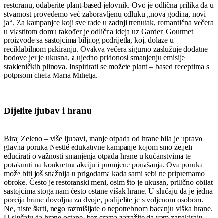
restoranu, odaberite plant-based jelovnik. Ovo je odlična prilika da u
stvarnost provedemo već zaboravljenu odluku „nova godina, novi
ja“. Za kampanjce koji sve rade u zadnji trenutak, romantična večera
u vlastitom domu također je odlična ideja uz Garden Gourmet
proizvode sa sastojcima biljnog podrijetla, koji dolaze u
reciklabilnom pakiranju. Ovakva večera sigurno zaslužuje dodatne
bodove jer je ukusna, a ujedno pridonosi smanjenju emisije
stakleničkih plinova. Inspirirati se možete plant – based receptima s
potpisom chefa Maria Mihelja.
Dijelite ljubav i hranu
Biraj Zeleno – više ljubavi, manje otpada od hrane bila je upravo
glavna poruka Nestlé edukativne kampanje kojom smo željeli
educirati o važnosti smanjenja otpada hrane u kućanstvima te
potaknuti na konkretnu akciju i promjene ponašanja. Ova poruka
može biti još snažnija u prigodama kada sami sebi ne pripremamo
obroke. Često je restoranski meni, osim što je ukusan, prilično obilat
sastojcima stoga nam često ostane višak hrane. U slučaju da je jedna
porcija hrane dovoljna za dvoje, podijelite je s voljenom osobom.
Ne, niste škrti, nego razmišljate o nepotrebnom bacanju viška hrane.
U slučaju da hrane ostane, bez srama zatražite da vam zapakiraju