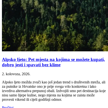
Alpsko ljeto: Pet mjesta na kojima se možete kupati,
dobro jesti i spavati bez klime
2. kolovoza, 2026.
Alpsko ljeto možda zvuči kao još jedan trend s društvenih mreža, ali
za putnike iz Hrvatske ono je prije svega vrlo konkretna i lako
izvediva alternativa prepunoj obali. Izdvojili smo pet destinacija koje
nisu samo lijepe kulise, nego mjesta na kojima se zaista može
provesti vikend ili cijeli godišnji odmor.
Pročitaj