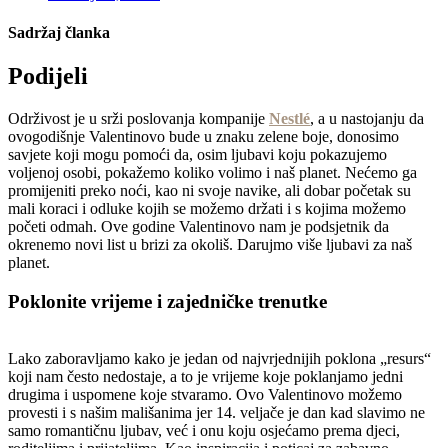
Sadržaj članka
Podijeli
Održivost je u srži poslovanja kompanije
Nestlé
, a u nastojanju da
ovogodišnje Valentinovo bude u znaku zelene boje, donosimo
savjete koji mogu pomoći da, osim ljubavi koju pokazujemo
voljenoj osobi, pokažemo koliko volimo i naš planet. Nećemo ga
promijeniti preko noći, kao ni svoje navike, ali dobar početak su
mali koraci i odluke kojih se možemo držati i s kojima možemo
početi odmah. Ove godine Valentinovo nam je podsjetnik da
okrenemo novi list u brizi za okoliš. Darujmo više ljubavi za naš
planet.
Poklonite vrijeme i zajedničke trenutke
Lako zaboravljamo kako je jedan od najvrjednijih poklona „resurs“
koji nam često nedostaje, a to je vrijeme koje poklanjamo jedni
drugima i uspomene koje stvaramo. Ovo Valentinovo možemo
provesti i s našim mališanima jer 14. veljače je dan kad slavimo ne
samo romantičnu ljubav, već i onu koju osjećamo prema djeci,