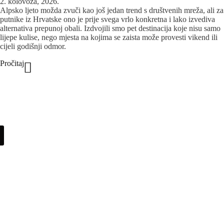
2. kolovoza, 2026.
Alpsko ljeto možda zvuči kao još jedan trend s društvenih mreža, ali za
putnike iz Hrvatske ono je prije svega vrlo konkretna i lako izvediva
alternativa prepunoj obali. Izdvojili smo pet destinacija koje nisu samo
lijepe kulise, nego mjesta na kojima se zaista može provesti vikend ili
cijeli godišnji odmor.
Pročitaj