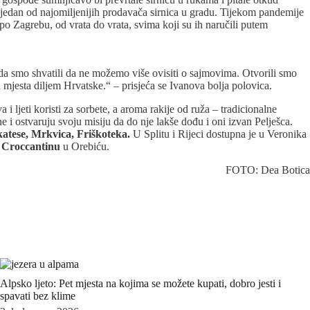
 jedan od najomiljenijih prodavača sirnica u gradu. Tijekom pandemije
e po Zagrebu, od vrata do vrata, svima koji su ih naručili putem
tada smo shvatili da ne možemo više ovisiti o sajmovima. Otvorili smo
 mjesta diljem Hrvatske.“ – prisjeća se Ivanova bolja polovica.
 ljeti koristi za sorbete, a aroma rakije od ruža – tradicionalne
e i ostvaruju svoju misiju da do nje lakše dođu i oni izvan Pelješca.
katese
, Mrkvica, Friškoteka.
U Splitu i Rijeci dostupna je u Veronika
u
Croccantinu
u Orebiću.
FOTO: Dea Botica
Alpsko ljeto: Pet mjesta na kojima se možete kupati, dobro jesti i
spavati bez klime