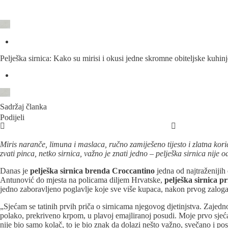
Pelješka sirnica: Kako su mirisi i okusi jedne skromne obiteljske kuhinje
Sadržaj članka
Podijeli
Miris naranče, limuna i maslaca, ručno zamiješeno tijesto i zlatna kori
zvati pinca, netko sirnica, važno je znati jedno – pelješka sirnica nije 
Danas je
pelješka sirnica brenda Croccantino
jedna od najtraženijih
Antunović do mjesta na policama diljem Hrvatske,
pelješka sirnica pr
jedno zaboravljeno poglavlje koje sve više kupaca, nakon prvog zalogaj
„Sjećam se tatinih prvih priča o sirnicama njegovog djetinjstva. Zajedno 
polako, prekriveno krpom, u plavoj emajliranoj posudi. Moje prvo sjećanj
nije bio samo kolač, to je bio znak da dolazi nešto važno, svečano i po