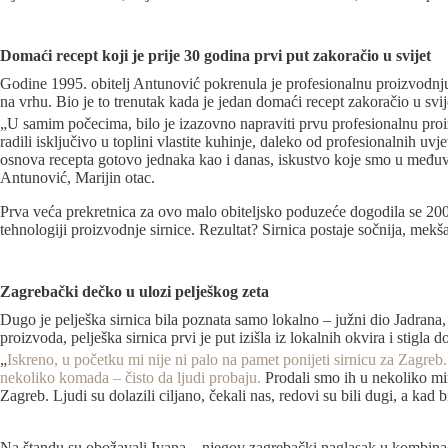
Domaći recept koji je prije 30 godina prvi put zakoračio u svijet
Godine 1995. obitelj Antunović pokrenula je profesionalnu proizvodnju 
na vrhu. Bio je to trenutak kada je jedan domaći recept zakoračio u svij
„U samim počecima, bilo je izazovno napraviti prvu profesionalnu proiz
radili isključivo u toplini vlastite kuhinje, daleko od profesionalnih uvje
osnova recepta gotovo jednaka kao i danas, iskustvo koje smo u međuvre
Antunović, Marijin otac.
Prva veća prekretnica za ovo malo obiteljsko poduzeće dogodila se 2001.
tehnologiji proizvodnje sirnice. Rezultat? Sirnica postaje sočnija, mekša
Zagrebački dečko u ulozi pelješkog zeta
Dugo je pelješka sirnica bila poznata samo lokalno – južni dio Jadrana
proizvoda, pelješka sirnica prvi je put izišla iz lokalnih okvira i stigla d
„
Iskreno, u početku mi nije ni palo na pamet ponijeti sirnicu za Zagreb
nekoliko komada – čisto da ljudi probaju.
Prodali smo ih u nekoliko min
Zagreb. Ljudi su dolazili ciljano, čekali nas, redovi su bili dugi, a kad 
Na štandu su obožavali Ivana – njegov zagrebački naglasak u kombinacij