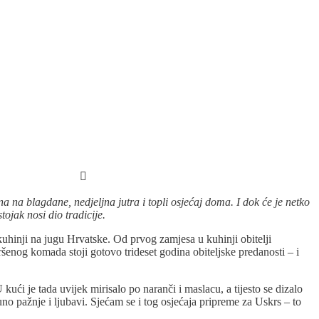
a na blagdane, nedjeljna jutra i topli osjećaj doma. I dok će je netko
tojak nosi dio tradicije.
kuhinji na jugu Hrvatske. Od prvog zamjesa u kuhinji obitelji
ršenog komada stoji gotovo trideset godina obiteljske predanosti – i
kući je tada uvijek mirisalo po naranči i maslacu, a tijesto se dizalo
uno pažnje i ljubavi. Sjećam se i tog osjećaja pripreme za Uskrs – to