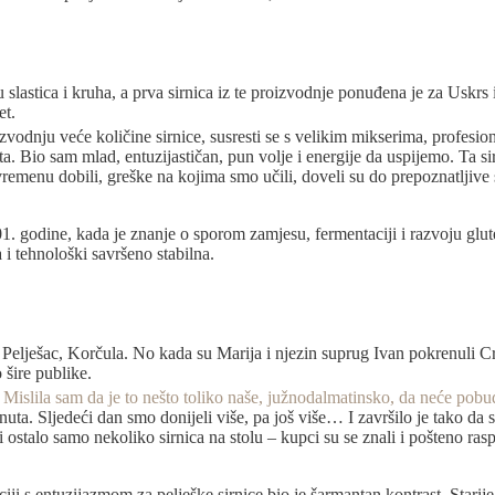
slastica i kruha, a prva sirnica iz te proizvodnje ponuđena je za Uskrs
et.
vodnju veće količine sirnice, susresti se s velikim mikserima, profesi
ta. Bio sam mlad, entuzijastičan, pun volje i energije da uspijemo. Ta sirn
menu dobili, greške na kojima smo učili, doveli su do prepoznatljive st
 godine, kada je znanje o sporom zamjesu, fermentaciji i razvoju gluten
 i tehnološki savršeno stabilna.
, Pelješac, Korčula. No kada su Marija i njezin suprug Ivan pokrenuli C
o šire publike.
. Mislila sam da je to nešto toliko naše, južnodalmatinsko, da neće pob
uta. Sljedeći dan smo donijeli više, pa još više… I završilo je tako da
bi ostalo samo nekoliko sirnica na stolu – kupci su se znali i pošteno ras
i s entuzijazmom za pelješke sirnice bio je šarmantan kontrast. Starije