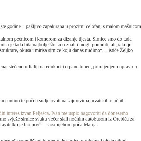
 iste godine – pažljivo zapakirana u prozirni celofan, s malom mašnicom
onalnom pećnicom i komorom za dizanje tijesta. Sirnice smo do tada
ica je tada bila najbolje što smo znali i mogli ponuditi, ali, iako je
rukture, okusa i mirisa sirnice koju danas nudimo“. – ističe Željko
a, stečeno u Italiji na edukaciji o panettoneu, primijenjeno upravo u
roccantino te počeli sudjelovati na sajmovima hrvatskih otočnih
uditi interes izvan Pelješca. Ivan me uspio nagovoriti da donesemo
 smo svježe sirnice svaku večer slali noćnim autobusom iz Orebića za
praviti tko je bio prvi“ – s osmijehom priča Marija.
 gospođe sumnjičavo bi prevrtale sirnicu u rukama i pitale otkud