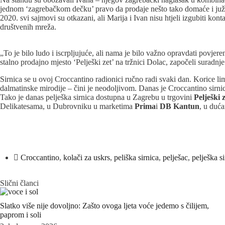
jednom ‘zagrebačkom dečku’ pravo da prodaje nešto tako domaće i južnj
2020. svi sajmovi su otkazani, ali Marija i Ivan nisu htjeli izgubiti kon
društvenih mreža.
„To je bilo ludo i iscrpljujuće, ali nama je bilo važno opravdati povjer
stalno prodajno mjesto ‘Pelješki zet’ na tržnici Dolac, započeli suradn
Sirnica se u ovoj Croccantino radionici ručno radi svaki dan. Korice lim
dalmatinske mirodije – čini je neodoljivom. Danas je Croccantino sirnica
Tako je danas pelješka sirnica dostupna u Zagrebu u trgovini
Pelješki 
Delikatesama, u Dubrovniku u marketima
Prima
i
DB Kantun
, u duć
Croccantino
,
kolači za uskrs
,
peliška sirnica
,
pelješac
,
pelješka s
Slični članci
Slatko više nije dovoljno: Zašto ovoga ljeta voće jedemo s čilijem,
paprom i soli