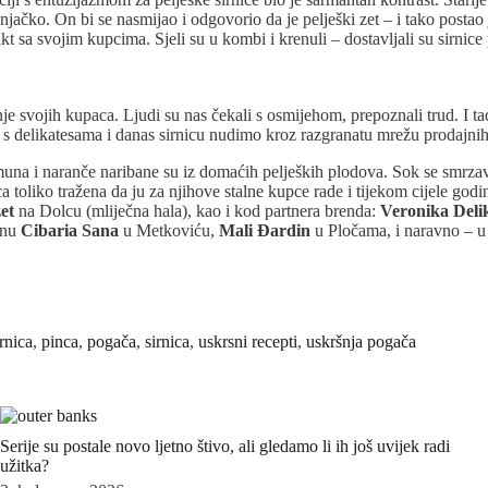
ačko. On bi se nasmijao i odgovorio da je pelješki zet – i tako postao
takt sa svojim kupcima. Sjeli su u kombi i krenuli – dostavljali su sirnic
enje svojih kupaca. Ljudi su nas čekali s osmijehom, prepoznali trud. I 
je s delikatesama i danas sirnicu nudimo kroz razgranatu mrežu prodajnih
una i naranče naribane su iz domaćih peljeških plodova. Sok se smrzava i
 toliko tražena da ju za njihove stalne kupce rade i tijekom cijele godin
zet
na Dolcu (mliječna hala), kao i kod partnera brenda:
Veronika Deli
anu
Cibaria Sana
u Metkoviću,
Mali Đardin
u Pločama, i naravno – 
irnica
,
pinca
,
pogača
,
sirnica
,
uskrsni recepti
,
uskršnja pogača
Serije su postale novo ljetno štivo, ali gledamo li ih još uvijek radi
užitka?