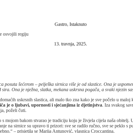
Gastro
,
Istaknuto
 osvojili regiju
13. travnja, 2025.
ca posuta šećerom – pelješka sirnica više je od slastice. Ona je uspomen
od sira. Ona je nježna, slatka, mekana uskrsna pogača, a svaki njezin sas
 domaćih uskrsnih slastica, ali malo tko zna kako je sve počelo u maloj 
iča je o ljubavi, upornosti i sjećanjima iz djetinjstva
. Iza svakog sav
a, poželi čuti.
s mojom bakom stvarao je tradiciju koju je živjela cijela naša obitelj. U 
e na sirnice su upravo ti prizori: sve se radilo ručno, sve se peklo s p
sebno.“ – prisjetila se Marija Antunović, vlasnica Croccantina.