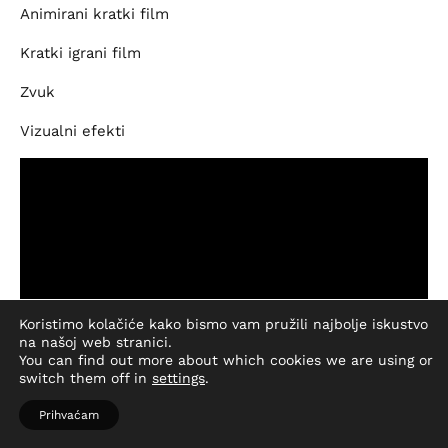
Animirani kratki film
Kratki igrani film
Zvuk
Vizualni efekti
Koristimo kolačiće kako bismo vam pružili najbolje iskustvo
na našoj web stranici.
You can find out more about which cookies we are using or
switch them off in
settings
.
ISTAKNUTE KATEGORIJE
Prihvaćam