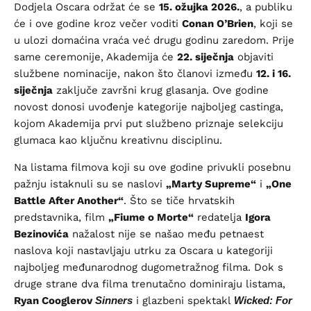
Dodjela Oscara održat će se
15. ožujka 2026.
, a publiku
će i ove godine kroz večer voditi
Conan O’Brien
, koji se
u ulozi domaćina vraća već drugu godinu zaredom. Prije
same ceremonije, Akademija će
22. siječnja
objaviti
službene nominacije, nakon što članovi između
12. i 16.
siječnja
zaključe završni krug glasanja. Ove godine
novost donosi uvođenje kategorije najboljeg castinga,
kojom Akademija prvi put službeno priznaje selekciju
glumaca kao ključnu kreativnu disciplinu.
Na listama filmova koji su ove godine privukli posebnu
pažnju istaknuli su se naslovi
„Marty Supreme“
i
„One
Battle After Another“
. Što se tiče hrvatskih
predstavnika, film
„Fiume o Morte“
redatelja
Igora
Bezinovića
nažalost nije se našao među petnaest
naslova koji nastavljaju utrku za Oscara u kategoriji
najboljeg međunarodnog dugometražnog filma. Dok s
druge strane dva filma trenutačno dominiraju listama,
Ryan Cooglerov
Sinners
i glazbeni spektakl
Wicked: For